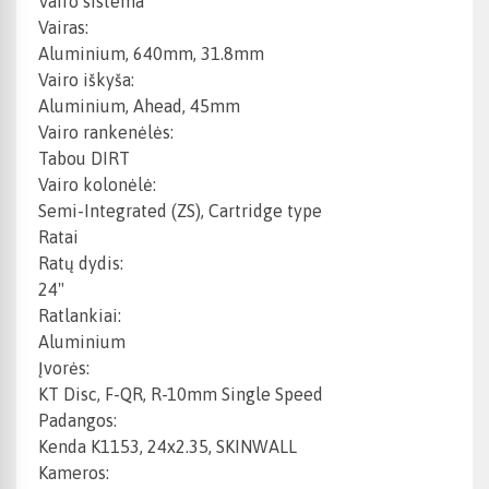
Vairo sistema
Vairas:
Aluminium, 640mm, 31.8mm
Vairo iškyša:
Aluminium, Ahead, 45mm
Vairo rankenėlės:
Tabou DIRT
Vairo kolonėlė:
Semi-Integrated (ZS), Cartridge type
Ratai
Ratų dydis:
24"
Ratlankiai:
Aluminium
Įvorės:
KT Disc, F-QR, R-10mm Single Speed
Padangos:
Kenda K1153, 24x2.35, SKINWALL
Kameros: