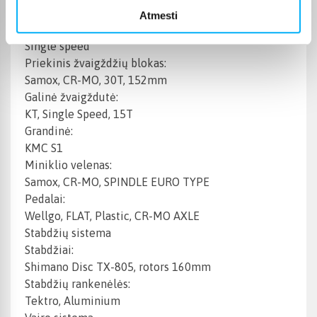
1 front, 1 rear
Atmesti
Pavarų tipas:
Single speed
Priekinis žvaigždžių blokas:
Samox, CR-MO, 30T, 152mm
Galinė žvaigždutė:
KT, Single Speed, 15T
Grandinė:
KMC S1
Miniklio velenas:
Samox, CR-MO, SPINDLE EURO TYPE
Pedalai:
Wellgo, FLAT, Plastic, CR-MO AXLE
Stabdžių sistema
Stabdžiai:
Shimano Disc TX-805, rotors 160mm
Stabdžių rankenėlės:
Tektro, Aluminium