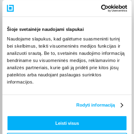
Svoris, Kg
12.0000
Prekės aprašymas
Šioje svetainėje naudojami slapukai
Naudojame slapukus, kad galėtume suasmeninti turinį
bei skelbimus, teikti visuomeninės medijos funkcijas ir
Dviračio techninės specifikacijos
analizuoti srautą. Be to, svetainės naudojimo informaciją
Rėmas ir amortizatoriai
bendriname su visuomeninės medijos, reklamavimo ir
Rėmas:
analizės partneriais, kurie gali ją pridėti prie kitos jūsų
Aluminium, Hydroforming
pateiktos arba naudojant paslaugas surinktos
Rėmo dydis:
informacijos.
One Size
Šakė:
Uding D3-26, AIR, 100mm Travel, Lockout
Rodyti informaciją
Pavarų sistema
Pavarų skaičius:
Leisti visus
1
Pavarų sistema: