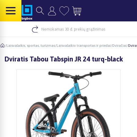
Nemokamas 30 d. prekių grąžinimas
/
Laisvalaikis, sportas, turizmas
/
Laisvalaikio transportas ir priedai
/
Dviračiai
/
Dvira
Dviratis Tabou Tabspin JR 24 turq-black