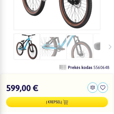
Prekės kodas
5560648
599,00 €
Į KREPŠELĮ