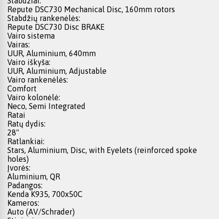
Stabdžiai:
Repute DSC730 Mechanical Disc, 160mm rotors
Stabdžių rankenėlės:
Repute DSC730 Disc BRAKE
Vairo sistema
Vairas:
UUR, Aluminium, 640mm
Vairo iškyša:
UUR, Aluminium, Adjustable
Vairo rankenėlės:
Comfort
Vairo kolonėlė:
Neco, Semi Integrated
Ratai
Ratų dydis:
28"
Ratlankiai:
Stars, Aluminium, Disc, with Eyelets (reinforced spoke
holes)
Įvorės:
Aluminium, QR
Padangos:
Kenda K935, 700x50C
Kameros:
Auto (AV/Schrader)