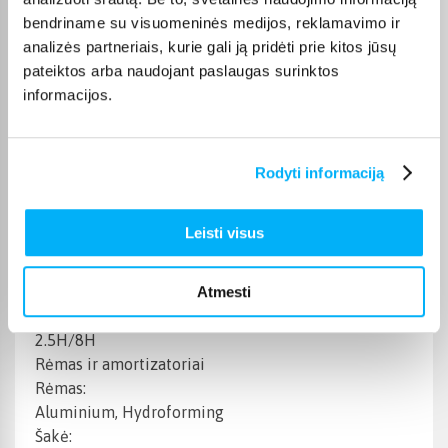
Variklio galia:
bendriname su visuomeninės medijos, reklamavimo ir
250W
analizės partneriais, kurie gali ją pridėti prie kitos jūsų
Minimo pagalbos režimai:
pateiktos arba naudojant paslaugas surinktos
Eco, Tour, Sport, Turbo, Boost, Walk-assist
informacijos.
Nuvažiuojamas atstumas:
Up to 110km
Dviračio kompiuteris:
ANANDA D19, LED
Rodyti informaciją
Akumuliatorius:
NX-3, 15AH, 525WH, 36V, SMART BMS, TUBE
Leisti visus
Integrated
Įkroviklis:
Atmesti
36V, 2A
Baterijos krovimo laikas:
2.5H/8H
Rėmas ir amortizatoriai
Rėmas:
Aluminium, Hydroforming
Šakė: