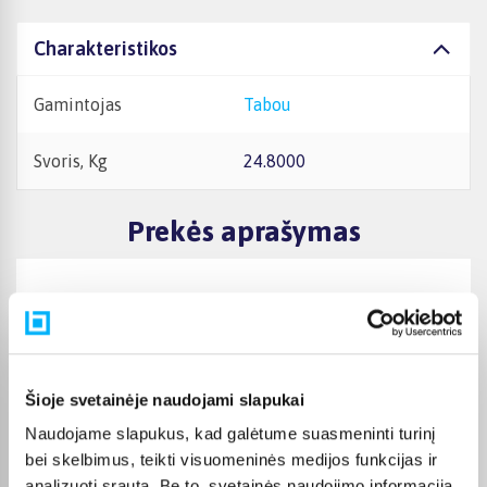
Charakteristikos
Gamintojas
Tabou
Svoris, Kg
24.8000
Prekės aprašymas
Dviračio techninės specifikacijos
Elektrinė sistema
Variklis:
Šioje svetainėje naudojami slapukai
ANANDA M131SD, 36V, 42NM
Naudojame slapukus, kad galėtume suasmeninti turinį
Variklio vieta:
bei skelbimus, teikti visuomeninės medijos funkcijas ir
Rear
analizuoti srautą. Be to, svetainės naudojimo informaciją