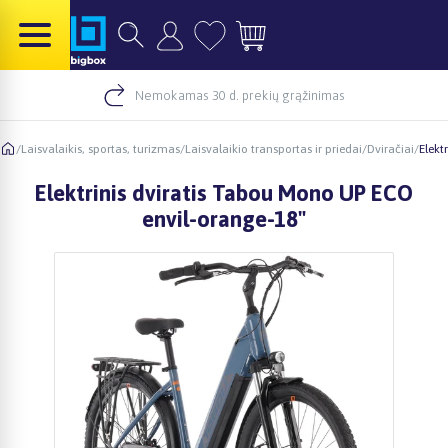
Nemokamas 30 d. prekių grąžinimas
/
Laisvalaikis, sportas, turizmas
/
Laisvalaikio transportas ir priedai
/
Dviračiai
/
Elekt
Elektrinis dviratis Tabou Mono UP ECO
envil-orange-18"