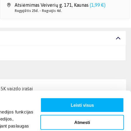
Atsiėmimas Veiverių g. 171, Kaunas
(
1,99 €
)
Rugpjūtis 25d. - Rugsėjis 4d.
5K vaizdo įrašai
Leisti visus
edijos funkcijas
edijos,
Atmesti
ojant paslaugas