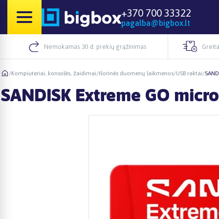
+370 700 33322
pagalba@bigbox.lt
Nemokamas 30 d. prekių grąžinimas
Greita
/
Kompiuteriai, konsolės, žaidimai
/
Išorinės duomenų laikmenos
/
USB raktai
/
SAND
SANDISK Extreme GO micro