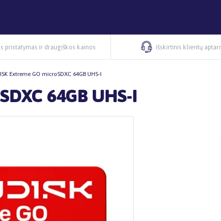
s pristatymas ir draugiškos kainos
Išskirtinis klientų apta
ISK Extreme GO microSDXC 64GB UHS-I
SDXC 64GB UHS-I