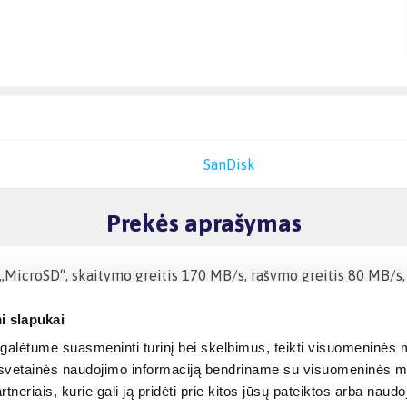
SanDisk
Prekės aprašymas
icroSD“, skaitymo greitis 170 MB/s, rašymo greitis 80 MB/s, 
i slapukai
alėtume suasmeninti turinį bei skelbimus, teikti visuomeninės m
o, svetainės naudojimo informaciją bendriname su visuomeninės m
tneriais, kurie gali ją pridėti prie kitos jūsų pateiktos arba naud