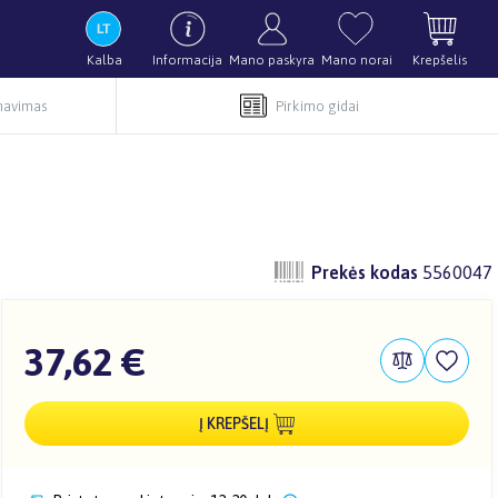
Kalba
Informacija
Mano paskyra
Mano norai
Krepšelis
rnavimas
Pirkimo gidai
Prekės kodas
5560047
37,62 €
Į KREPŠELĮ