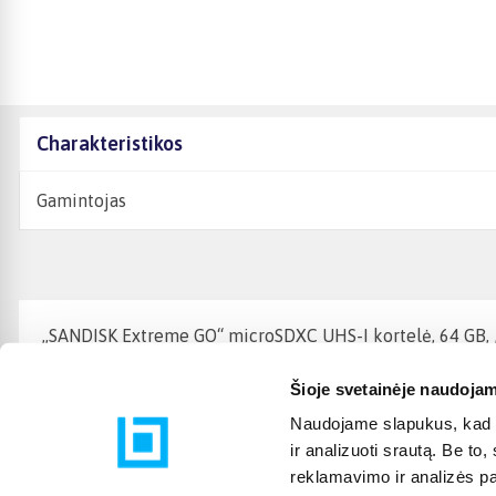
Charakteristikos
Gamintojas
„SANDISK Extreme GO“ microSDXC UHS-I kortelė, 64 GB, „M
Šioje svetainėje naudojam
Naudojame slapukus, kad g
ir analizuoti srautą. Be t
reklamavimo ir analizės par