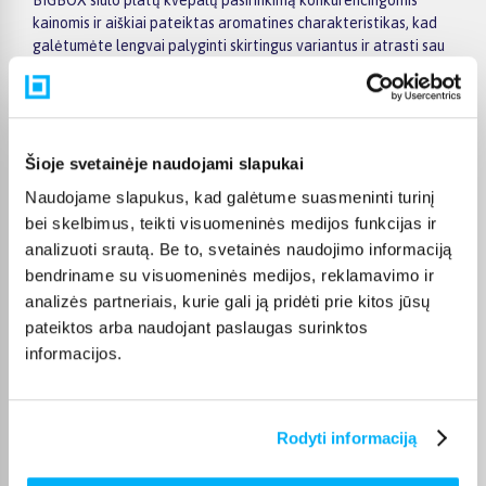
BIGBOX siūlo platų kvepalų pasirinkimą konkurencingomis
kainomis ir aiškiai pateiktas aromatines charakteristikas, kad
galėtumėte lengvai palyginti skirtingus variantus ir atrasti sau
tinkamiausią kvapą.
Prekes galite užsisakyti internetu su pristatymu visoje
Lietuvoje arba pasirinkti patogų atsiėmimą BIGBOX
parduotuvėje. BIGBOX taiko
nemokamą pristatymą pagal
Šioje svetainėje naudojami slapukai
galiojančias sąlygas
– rekomenduojame pasitikrinti, ar jūsų
Naudojame slapukus, kad galėtume suasmeninti turinį
pasirinktai prekei ši paslauga taikoma. BIGBOX užtikrina
patogų apsipirkimą, greitą pristatymą ir patikimą aptarnavimą
bei skelbimus, teikti visuomeninės medijos funkcijas ir
tiek internetu, tiek vietoje.
analizuoti srautą. Be to, svetainės naudojimo informaciją
bendriname su visuomeninės medijos, reklamavimo ir
analizės partneriais, kurie gali ją pridėti prie kitos jūsų
pateiktos arba naudojant paslaugas surinktos
informacijos.
Pirkėjų atsiliepimai apie prekes
Aleksandr R.
Rodyti informaciją
Patvirtintas pirkėjas