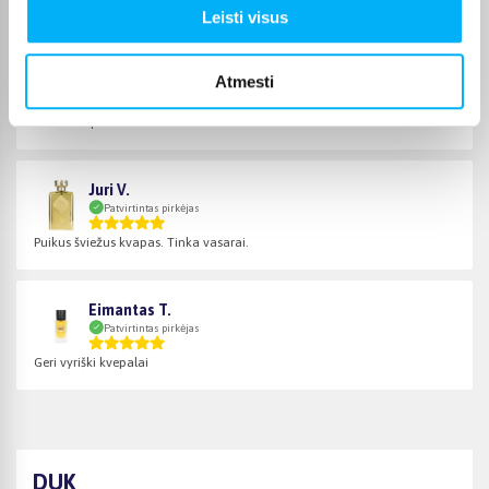
Greitas pristatymas
Leisti visus
Aurelijus K.
Atmesti
Patvirtintas pirkėjas
Geras kvapas
Juri V.
Patvirtintas pirkėjas
Puikus šviežus kvapas. Tinka vasarai.
Eimantas T.
Patvirtintas pirkėjas
Geri vyriški kvepalai
DUK