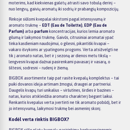
moterims, kad kiekvienas galėtų atrasti savo tobulą derinį –
nuo lengvų, gaivių aromatų iki sodrių ir prabangių kompozicijų.
Rinkoje siūlomi kvepalai skirstomi pagal intensyvumą ir
aromato trukmę –
EDT (Eau de Toilette)
,
EDP (Eau de
Parfum)
arba
parfum
koncentracijas, kurios lemia aromato
gilumą ir laikymosi trukmę. Gaivūs, citrusiniai aromatai ypač
tinka kasdieniam naudojimui, o gilesni, pikantiški kvapai –
vakaro išvykoms ar ypatingoms progoms. Verta atsižvelgti ne
tik į aromato natas, bet ir į sezoną ar dienos metu tikslą –
lengvesni kvapai dažnai pasirenkami pavasarį ir vasarą, o
šiltesni, sodresni – rudenį ir žiemą.
BIGBOX asortimente taip pat rasite kvepalų komplektus – tai
puiki dovanos idėja artimam žmogui, draugei ar partneriui.
Daugelis kvapų turi unikalius – viršutines, širdies ir bazines –
natas, kurios atskleidžia aromato charakterį bėgant laikui.
Renkantis kvepalus verta įvertinti ne tik aromato pobūdį, bet ir
jo intensyvumą, laikymosi trukmę bei asmeninį skonį.
Kodėl verta rinktis BIGBOX?