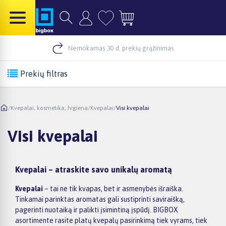
Nemokamas 30 d. prekių grąžinimas
Prekių filtras
/
Kvepalai, kosmetika, higiena
/
Kvepalai
/
Visi kvepalai
Visi kvepalai
Kvepalai – atraskite savo unikalų aromatą
Kvepalai
– tai ne tik kvapas, bet ir asmenybės išraiška.
Tinkamai parinktas aromatas gali sustiprinti saviraišką,
pagerinti nuotaiką ir palikti įsimintiną įspūdį. BIGBOX
asortimente rasite platų kvepalų pasirinkimą tiek vyrams, tiek