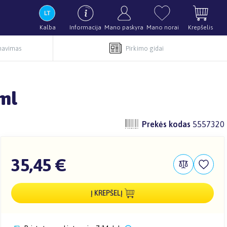
Kalba
Informacija
Mano paskyra
Mano norai
Krepšelis
rnavimas
Pirkimo gidai
ml
Prekės kodas
5557320
35,45 €
Į KREPŠELĮ