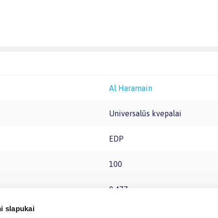
Al Haramain
Universalūs kvepalai
EDP
100
0.477
i slapukai