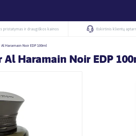
s pristatymas ir draugiškos kainos
Išskirtinis klientų apta
er Al Haramain Noir EDP 100ml
er Al Haramain Noir EDP 100