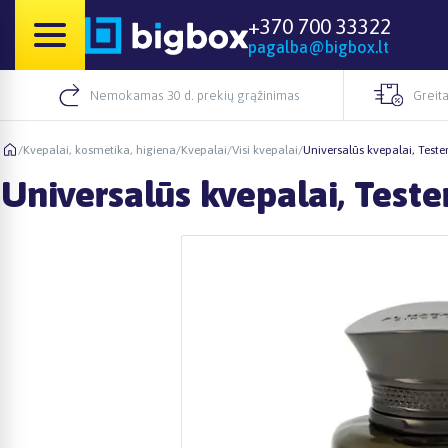
+370 700 33322
pagalba@bigbox.lt
Nemokamas 30 d. prekių grąžinimas
Greita
/
Kvepalai, kosmetika, higiena
/
Kvepalai
/
Visi kvepalai
/
Universalūs kvepalai, Test
Universalūs kvepalai, Test