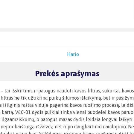
Hario
Prekės aprašymas
tai išskirtinis ir patogus naudoti kavos filtras, sukurtas kav
filtras ne tik užtikrina puikų šilumos išlaikymą, bet ir pasižym
s išilginis raštas viduje pagerina kavos ruošimo procesą, leidži
 kartą. V60-01 dydis puikiai tinka vienai puodelei kavos paruo
 ilgaamžiškumą, o patogus mažas dydis leidžia lengvai laikyti a
 nepriekaištingą išvaizdą net ir po daugkartinio naudojimo. Nes
tualą į naują lygį, žadėdamas malonią kavos ruošimo patirtį, ku