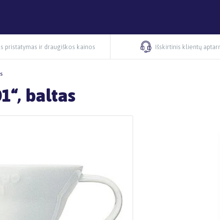
s pristatymas ir draugiškos kainos
Išskirtinis klientų apta
s
1“, baltas