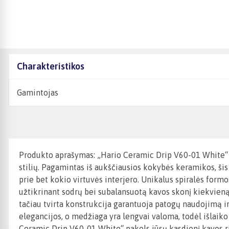
Charakteristikos
Gamintojas
Produkto aprašymas: „Hario Ceramic Drip V60-01 White“ – 
stilių. Pagamintas iš aukščiausios kokybės keramikos, šis 
prie bet kokio virtuvės interjero. Unikalus spiralės formo
užtikrinant sodrų bei subalansuotą kavos skonį kiekvieną
tačiau tvirta konstrukcija garantuoja patogų naudojimą ir
elegancijos, o medžiaga yra lengvai valoma, todėl išlaiko
Ceramic Drip V60-01 White“ pakels jūsų kasdienį kavos ri