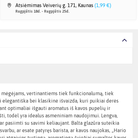
Atsiėmimas Veiverių g. 171, Kaunas
(
1,99 €
)
Rugpjūtis 18d. - Rugpjūtis 25d.
os mėgėjams, vertinantiems tiek funkcionalumą, tiek
i elegantiška bei klasikinė išvaizda, kuri puikiai derės
ant optimaliai išgauti aromatus iš kavos pupelių ir
šti, todėl yra idealus asmeniniam naudojimui. Lengva,
r pasiimti su savimi keliaujant. Balta glazūra suteikia
varbu, ar esate patyręs barista, ar kavos naujokas, „Hario
ri atgaivins turtingą, aromatingą šviežiai sumaltos kavos