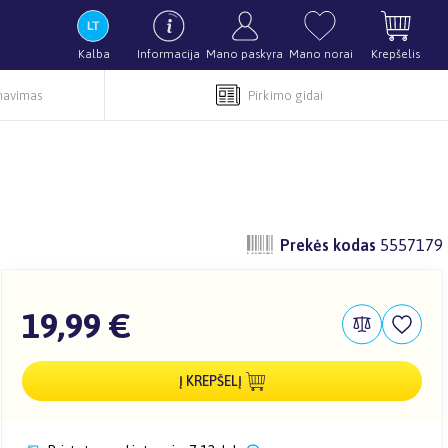
Kalba
Informacija
Mano paskyra
Mano norai
Krepšelis
rnavimas
Pirkimo gidai
Prekės kodas
5557179
19,99 €
Į KREPŠELĮ