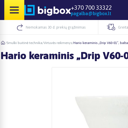
+370 700 33322
pagalba@bigbox.lt
Nemokamas 30 d. prekių grąžinimas
Greita
/
Smulki buitinė technika
/
Virtuvės reikmenys
/
Hario keraminis „Drip V60-01“, balta
Hario keraminis „Drip V60-0