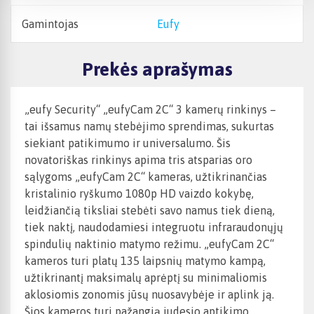
Gamintojas
eufy
Prekės aprašymas
„eufy Security“ „eufyCam 2C“ 3 kamerų rinkinys –
tai išsamus namų stebėjimo sprendimas, sukurtas
siekiant patikimumo ir universalumo. Šis
novatoriškas rinkinys apima tris atsparias oro
sąlygoms „eufyCam 2C“ kameras, užtikrinančias
kristalinio ryškumo 1080p HD vaizdo kokybę,
leidžiančią tiksliai stebėti savo namus tiek dieną,
tiek naktį, naudodamiesi integruotu infraraudonųjų
spindulių naktinio matymo režimu. „eufyCam 2C“
kameros turi platų 135 laipsnių matymo kampą,
užtikrinantį maksimalų aprėptį su minimaliomis
aklosiomis zonomis jūsų nuosavybėje ir aplink ją.
Šios kameros turi pažangią judesio aptikimo