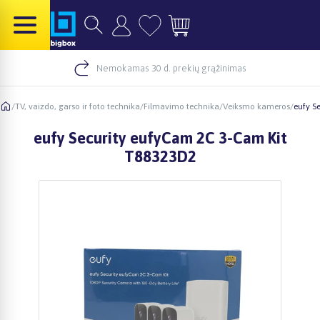
Nemokamas 30 d. prekių grąžinimas
/
TV, vaizdo, garso ir foto technika
/
Filmavimo technika
/
Veiksmo kameros
/
eufy S
eufy Security eufyCam 2C 3-Cam Kit
T88323D2