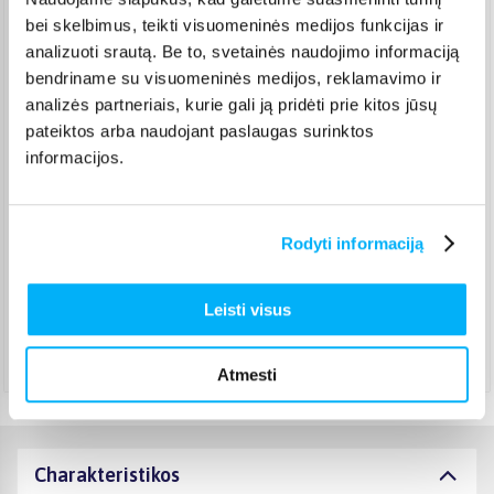
Rugpjūtis 18d. - Rugpjūtis 25d.
bei skelbimus, teikti visuomeninės medijos funkcijas ir
analizuoti srautą. Be to, svetainės naudojimo informaciją
Omniva paštomatas
(
2,39 €
)
bendriname su visuomeninės medijos, reklamavimo ir
Pristato ir šeštadienį
Rugpjūtis 18d. - Rugpjūtis 24d.
analizės partneriais, kurie gali ją pridėti prie kitos jūsų
Smartposti paštomatas
(
2,19 €
)
pateiktos arba naudojant paslaugas surinktos
Pristato ir šeštadienį
informacijos.
Rugpjūtis 18d. - Rugpjūtis 24d.
DPD kurjeris
(
3,99 €
)
Rugpjūtis 18d. - Rugpjūtis 25d.
Rodyti informaciją
DPD paštomatas
(
3,99 €
)
Pristato ir šeštadienį
Rugpjūtis 18d. - Rugpjūtis 24d.
Leisti visus
Atsiėmimas Veiverių g. 171, Kaunas
(
1,99 €
)
Rugpjūtis 18d. - Rugpjūtis 25d.
Atmesti
Charakteristikos