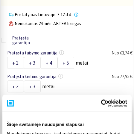
Pristatymas Lietuvoje: 7-12 d.d.
Nemokamas 24 mėn. ARTEA lizingas
Pratęsta
garantija
Pratęsta taisymo garantija
Nuo 61,74 €
+ 2
+ 3
+ 4
+ 5
metai
Pratęsta keitimo garantija
Nuo 77,95 €
+ 2
+ 3
metai
Venipak paštomatas
(
2,39 €
)
Pristato ir šeštadienį
Šioje svetainėje naudojami slapukai
Rugpjūtis 18d. - Rugpjūtis 24d.
Venipak kurjeris
(
2,99 €
)
Naudojame slapukus, kad galėtume suasmeninti turinį