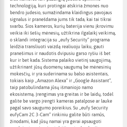
technologiją, kuri protingai atskiria žmones nuo
bendro judesio, sumažindama klaidingus pavojaus
signalus ir pranešdama jums tik tada, kai tai tikrai
svarbu. Šios kameros, kurių baterija vienu įkrovimu
veikia iki šešių mėnesių, užtikrina ilgalaikį veikimą,
o sklandi integracija su „eufy Security“ programa
leidžia transliuoti vaizdą realiuoju laiku, gauti
pranešimus ir naudotis dvipusiu garso ryšiu iš bet
kur ir bet kada. Sistema palaiko vietinį saugojimą,
užtikrinant jūsų duomenų saugumą be mėnesinių
mokesčių, ir yra suderinama su balso asistentais,
tokiais kaip „Amazon Alexa“ ir „Google Assistant“,
taip patobulindama jūsų išmaniojo namo
ekosistemą. Įrengimas yra greitas ir be laidų, todėl
galite be vargo įrengti kameras patalpose ar lauke
pagal savo saugumo poreikius. Su „eufy Security
eufyCam 2C 3-Cam“ rinkiniu galite būti ramūs,
žinodami, kad jūsų namai yra gerai apsaugoti