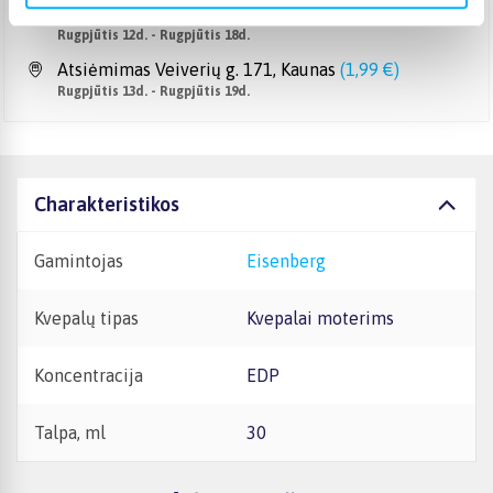
Pristato ir šeštadienį
Rugpjūtis 12d. - Rugpjūtis 18d.
Atsiėmimas Veiverių g. 171, Kaunas
(
1,99 €
)
Rugpjūtis 13d. - Rugpjūtis 19d.
Charakteristikos
Gamintojas
Eisenberg
Kvepalų tipas
Kvepalai moterims
Koncentracija
EDP
Talpa, ml
30