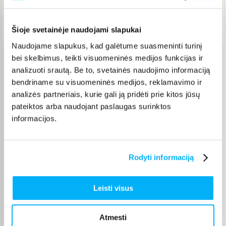
Pristatymas Lietuvoje: 5-9 d.d.
Šioje svetainėje naudojami slapukai
Naudojame slapukus, kad galėtume suasmeninti turinį
bei skelbimus, teikti visuomeninės medijos funkcijas ir
Venipak paštomatas
(
2,39 €
)
analizuoti srautą. Be to, svetainės naudojimo informaciją
Pristato ir šeštadienį
bendriname su visuomeninės medijos, reklamavimo ir
Rugpjūtis 12d. - Rugpjūtis 18d.
analizės partneriais, kurie gali ją pridėti prie kitos jūsų
Venipak kurjeris
(
2,99 €
)
pateiktos arba naudojant paslaugas surinktos
Rugpjūtis 13d. - Rugpjūtis 19d.
informacijos.
Omniva paštomatas
(
2,29 €
)
Pristato ir šeštadienį
Rugpjūtis 12d. - Rugpjūtis 18d.
Rodyti informaciją
Smartposti paštomatas
(
2,39 €
)
Pristato ir šeštadienį
Rugpjūtis 12d. - Rugpjūtis 18d.
Leisti visus
DPD kurjeris
(
3,99 €
)
Rugpjūtis 13d. - Rugpjūtis 19d.
Atmesti
DPD paštomatas
(
3,99 €
)