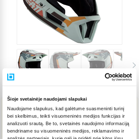
Prekės kodas
5554590
Šioje svetainėje naudojami slapukai
Naudojame slapukus, kad galėtume suasmeninti turinį
159,85 €
bei skelbimus, teikti visuomeninės medijos funkcijas ir
analizuoti srautą. Be to, svetainės naudojimo informaciją
bendriname su visuomeninės medijos, reklamavimo ir
Į KREPŠELĮ
analizės partneriais, kurie gali ją pridėti prie kitos jūsų