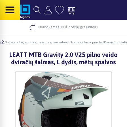
Nemokamas 30 d. prekių grąžinimas
/
Laisvalaikis, sportas, turizmas
/
Laisvalaikio transportas ir priedai
/
Dviračių prieda
LEATT MTB Gravity 2.0 V25 pilno veido
dviračių šalmas, L dydis, mėtų spalvos