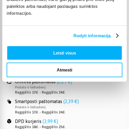
pateiktos arba naudojant paslaugas surinktos
informacijos.
Pristatymas Lietuvoje: 7-12 d.d.
Nemokamas 24 mėn. ARTEA lizingas
Rodyti informaciją
Venipak paštomatas
(
2,39 €
)
Leisti visus
Pristato ir šeštadienį
Rugpjūtis 17d. - Rugpjūtis 24d.
Venipak kurjeris
(
2,99 €
)
Atmesti
Rugpjūtis 18d. - Rugpjūtis 25d.
Omniva paštomatas
(
2,29 €
)
Pristato ir šeštadienį
Rugpjūtis 17d. - Rugpjūtis 24d.
Smartposti paštomatas
(
2,39 €
)
Pristato ir šeštadienį
Rugpjūtis 17d. - Rugpjūtis 24d.
DPD kurjeris
(
3,99 €
)
Rugpjūtis 18d. - Rugpjūtis 25d.