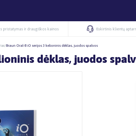
s pristatymas ir draugiškos kainos
Išskirtinis klientų apta
riai
/
Braun Oral-B iO serijos 3 kelioninis dėklas, juodos spalvos
lioninis dėklas, juodos spal