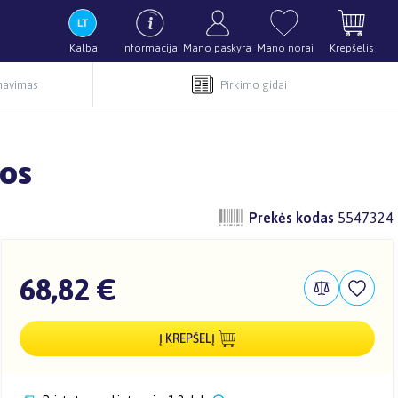
Kalba
Informacija
Mano paskyra
Mano norai
Krepšelis
rnavimas
Pirkimo gidai
vos
Prekės kodas
5547324
68,82 €
Į KREPŠELĮ