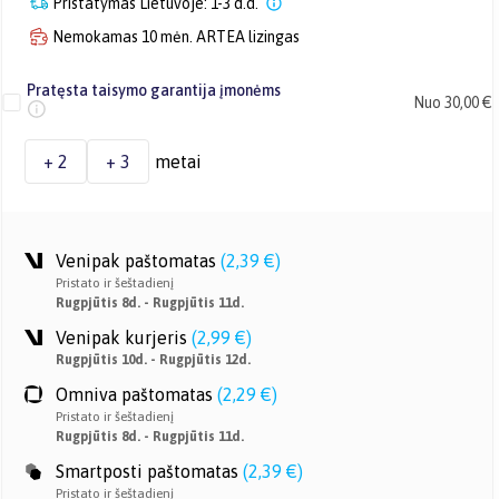
Pristatymas Lietuvoje: 1-3 d.d.
Nemokamas 10 mėn. ARTEA lizingas
Pratęsta taisymo garantija įmonėms
Nuo 30,00 €
+ 2
+ 3
metai
Venipak paštomatas
(
2,39 €
)
Pristato ir šeštadienį
Rugpjūtis 8d. - Rugpjūtis 11d.
Venipak kurjeris
(
2,99 €
)
Rugpjūtis 10d. - Rugpjūtis 12d.
Omniva paštomatas
(
2,29 €
)
Pristato ir šeštadienį
Rugpjūtis 8d. - Rugpjūtis 11d.
Smartposti paštomatas
(
2,39 €
)
Pristato ir šeštadienį