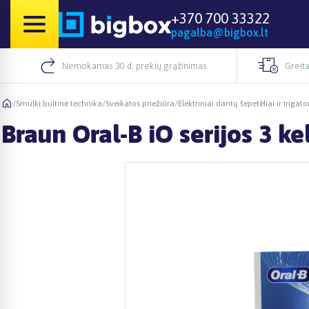
+370 700 33322
pagalba@bigbox.lt
Nemokamas 30 d. prekių grąžinimas
Greita
/
Smulki buitinė technika
/
Sveikatos priežiūra
/
Elektriniai dantų šepetėliai ir irigato
Braun Oral-B iO serijos 3 ke