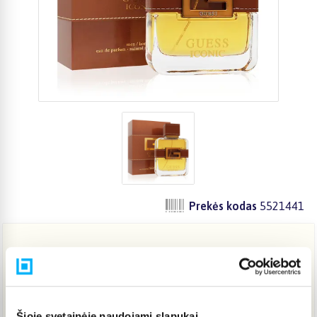
Prekės kodas
5521441
33,32 €
Į KREPŠELĮ
Šioje svetainėje naudojami slapukai