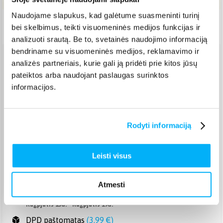
Naudojame slapukus, kad galėtume suasmeninti turinį
Pristatymas Lietuvoje: 5-9 d.d.
bei skelbimus, teikti visuomeninės medijos funkcijas ir
analizuoti srautą. Be to, svetainės naudojimo informaciją
bendriname su visuomeninės medijos, reklamavimo ir
analizės partneriais, kurie gali ją pridėti prie kitos jūsų
Venipak paštomatas
(
2,39 €
)
pateiktos arba naudojant paslaugas surinktos
Pristato ir šeštadienį
Rugpjūtis 12d. - Rugpjūtis 18d.
informacijos.
Venipak kurjeris
(
2,99 €
)
Rugpjūtis 13d. - Rugpjūtis 19d.
Rodyti informaciją
Omniva paštomatas
(
2,29 €
)
Pristato ir šeštadienį
Rugpjūtis 12d. - Rugpjūtis 18d.
Leisti visus
Smartposti paštomatas
(
2,39 €
)
Pristato ir šeštadienį
Rugpjūtis 12d. - Rugpjūtis 18d.
Atmesti
DPD kurjeris
(
3,99 €
)
Rugpjūtis 13d. - Rugpjūtis 19d.
DPD paštomatas
(
3,99 €
)