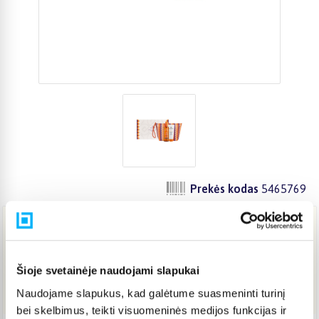
Prekės kodas
5465769
18,49 €
Šioje svetainėje naudojami slapukai
Į KREPŠELĮ
Naudojame slapukus, kad galėtume suasmeninti turinį
bei skelbimus, teikti visuomeninės medijos funkcijas ir