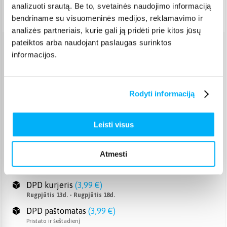
analizuoti srautą. Be to, svetainės naudojimo informaciją
Pristatymas Lietuvoje: 4-7 d.d.
bendriname su visuomeninės medijos, reklamavimo ir
analizės partneriais, kurie gali ją pridėti prie kitos jūsų
pateiktos arba naudojant paslaugas surinktos
Venipak paštomatas
(
2,39 €
)
informacijos.
Pristato ir šeštadienį
Rugpjūtis 13d. - Rugpjūtis 18d.
Venipak kurjeris
(
2,99 €
)
Rodyti informaciją
Rugpjūtis 13d. - Rugpjūtis 18d.
Omniva paštomatas
(
2,39 €
)
Leisti visus
Pristato ir šeštadienį
Rugpjūtis 13d. - Rugpjūtis 18d.
Smartposti paštomatas
(
2,19 €
)
Atmesti
Pristato ir šeštadienį
Rugpjūtis 13d. - Rugpjūtis 18d.
DPD kurjeris
(
3,99 €
)
Rugpjūtis 13d. - Rugpjūtis 18d.
DPD paštomatas
(
3,99 €
)
Pristato ir šeštadienį