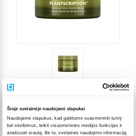
Prekės kodas
5158943
Šioje svetainėje naudojami slapukai
60,34 €
Naudojame slapukus, kad galėtume suasmeninti turinį
bei skelbimus, teikti visuomeninės medijos funkcijas ir
Į KREPŠELĮ
analizuoti srautą. Be to, svetainės naudojimo informaciją