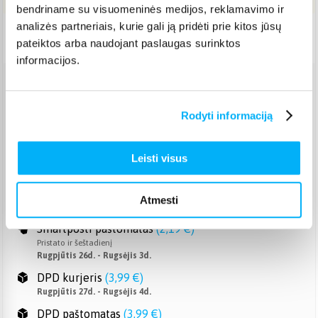
bendriname su visuomeninės medijos, reklamavimo ir
analizės partneriais, kurie gali ją pridėti prie kitos jūsų
Pristatymas Lietuvoje: 14-20 d.d.
pateiktos arba naudojant paslaugas surinktos
informacijos.
Venipak paštomatas
(
2,39 €
)
Pristato ir šeštadienį
Rodyti informaciją
Rugpjūtis 26d. - Rugsėjis 3d.
Venipak kurjeris
(
2,99 €
)
Leisti visus
Rugpjūtis 27d. - Rugsėjis 4d.
Omniva paštomatas
(
2,39 €
)
Pristato ir šeštadienį
Atmesti
Rugpjūtis 26d. - Rugsėjis 3d.
Smartposti paštomatas
(
2,19 €
)
Pristato ir šeštadienį
Rugpjūtis 26d. - Rugsėjis 3d.
DPD kurjeris
(
3,99 €
)
Rugpjūtis 27d. - Rugsėjis 4d.
DPD paštomatas
(
3,99 €
)