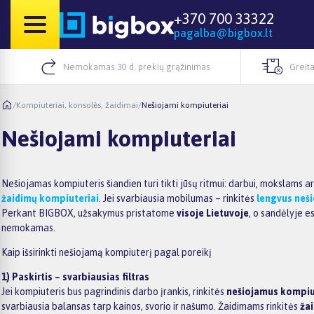
+370 700 33322
pagalba@bigbox.lt
Nemokamas 30 d. prekių grąžinimas
Greita
/
Kompiuteriai, konsolės, žaidimai
/
Nešiojami kompiuteriai
Nešiojami kompiuteriai
Nešiojamas kompiuteris šiandien turi tikti jūsų ritmui: darbui, mokslams ar
žaidimų kompiuteriai
. Jei svarbiausia mobilumas – rinkitės
lengvus neš
Perkant BIGBOX, užsakymus pristatome
visoje Lietuvoje
, o sandėlyje e
nemokamas.
Kaip išsirinkti nešiojamą kompiuterį pagal poreikį
1) Paskirtis – svarbiausias filtras
Jei kompiuteris bus pagrindinis darbo įrankis, rinkitės
nešiojamus kompiu
svarbiausia balansas tarp kainos, svorio ir našumo. Žaidimams rinkitės
ža