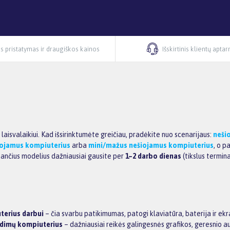
s pristatymas ir draugiškos kainos
Išskirtinis klientų apta
 laisvalaikiui. Kad išsirinktumėte greičiau, pradėkite nuo scenarijaus:
neši
iojamus kompiuterius
arba
mini/mažus nešiojamus kompiuterius
, o p
sančius modelius dažniausiai gausite per
1–2 darbo dienas
(tikslus termin
terius darbui
– čia svarbu patikimumas, patogi klaviatūra, baterija ir ek
idimų kompiuterius
– dažniausiai reikės galingesnės grafikos, geresnio au