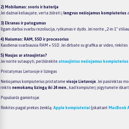
2) Mobilumas: svoris ir baterija
Jei dažnai keliaujate, verta žiūrėti į
lengvus nešiojamus kompiuterius
a
3) Ekranas ir patogumas
Ilgam darbui svarbu rezoliucija, ryškumas ir dydis. Jei norite „2-in-1“ stili
4) Našumas: RAM, SSD ir procesorius
Kasdienai svarbiausia RAM + SSD. Jei dirbate su grafika ar video, rinkitė
5) Naujas ar atnaujintas?
Jei norite sutaupyti, peržiūrėkite
atnaujintus nešiojamus kompiuterius
Pristatymas Lietuvoje ir lizingas
Nešiojamus kompiuterius pristatome
visoje Lietuvoje
. Jei pasirinktas m
rinktis
nemokamą lizingą iki 24 mėn.
, kad kompiuterį įsigytumėte iškar
Populiarūs gamintojai
Rinkitės pagal prekės ženklą:
Apple kompiuteriai
(įskaitant
MacBook A