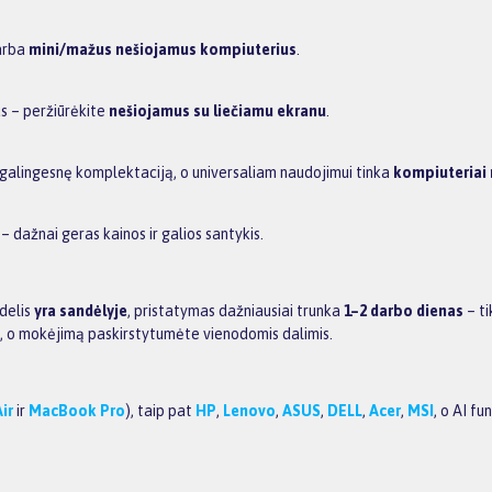
rba
mini/mažus nešiojamus kompiuterius
.
aus – peržiūrėkite
nešiojamus su liečiamu ekranu
.
s galingesnę komplektaciją, o universaliam naudojimui tinka
kompiuteriai 
– dažnai geras kainos ir galios santykis.
odelis
yra sandėlyje
, pristatymas dažniausiai trunka
1–2 darbo dienas
– ti
t, o mokėjimą paskirstytumėte vienodomis dalimis.
ir
ir
MacBook Pro
), taip pat
HP
,
Lenovo
,
ASUS
,
DELL
,
Acer
,
MSI
, o AI f