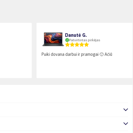
Danutė G.
Patvirtintas pirkėjas
Puiki dovana darbui ir pramogai 🙂 Ačiū