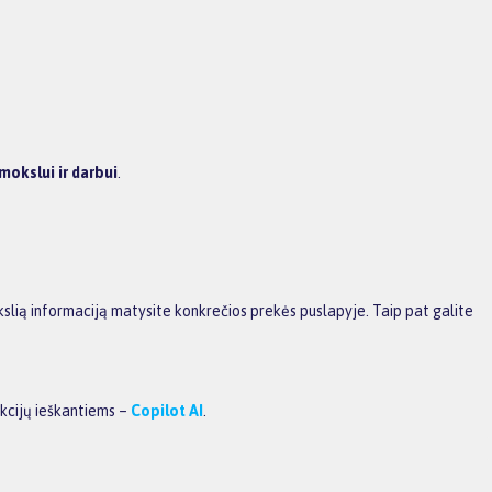
mokslui ir darbui
.
kslią informaciją matysite konkrečios prekės puslapyje. Taip pat galite
unkcijų ieškantiems –
Copilot AI
.