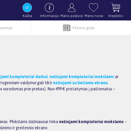
Kalba
Informacija
Mano paskyra
Mano norai
Krepšelis
rnavimas
Pirkimo gidai
ojami kompiuteriai darbui
,
nešiojami kompiuteriai mokslams
ar
atogesniam valdymui gali tikti
nešiojami su liečiamu ekranu
.
as nurodomas prie prekės). Nuo 499 € pristatymas į paštomatus –
ranas. Mokslams dažniausiai tinka
nešiojami kompiuteriai mokslams
–
šinimo ir greitesnio ekrano.