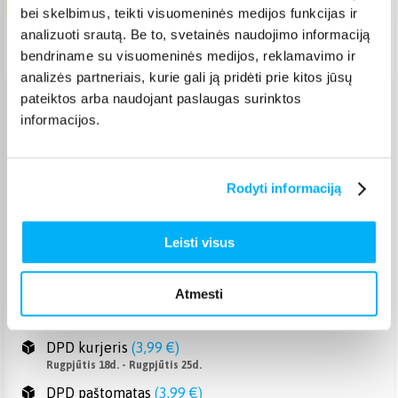
bei skelbimus, teikti visuomeninės medijos funkcijas ir
analizuoti srautą. Be to, svetainės naudojimo informaciją
Pristatymas Lietuvoje: 7-12 d.d.
bendriname su visuomeninės medijos, reklamavimo ir
analizės partneriais, kurie gali ją pridėti prie kitos jūsų
pateiktos arba naudojant paslaugas surinktos
Venipak paštomatas
(
2,39 €
)
informacijos.
Pristato ir šeštadienį
Rugpjūtis 17d. - Rugpjūtis 24d.
Venipak kurjeris
(
2,99 €
)
Rodyti informaciją
Rugpjūtis 18d. - Rugpjūtis 25d.
Omniva paštomatas
(
2,39 €
)
Leisti visus
Pristato ir šeštadienį
Rugpjūtis 17d. - Rugpjūtis 24d.
Smartposti paštomatas
(
2,19 €
)
Atmesti
Pristato ir šeštadienį
Rugpjūtis 17d. - Rugpjūtis 24d.
DPD kurjeris
(
3,99 €
)
Rugpjūtis 18d. - Rugpjūtis 25d.
DPD paštomatas
(
3,99 €
)