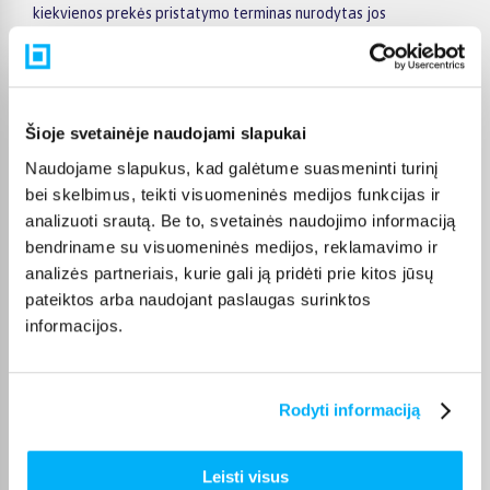
kiekvienos prekės pristatymo terminas nurodytas jos
puslapyje.
Tinkamą prekę iš Kosmetika ir Kvepalai kategorijos
pristatysime per nurodytą terminą, o jei pageidausite
užsakymą atsiimti patys, atitinkamai pažymėtas prekes
Šioje svetainėje naudojami slapukai
galėsite atsiimti mūsų biure Kaune.
Naudojame slapukus, kad galėtume suasmeninti turinį
bei skelbimus, teikti visuomeninės medijos funkcijas ir
analizuoti srautą. Be to, svetainės naudojimo informaciją
bendriname su visuomeninės medijos, reklamavimo ir
Pirkėjų atsiliepimai apie prekes
analizės partneriais, kurie gali ją pridėti prie kitos jūsų
pateiktos arba naudojant paslaugas surinktos
informacijos.
Alina B.
Patvirtintas pirkėjas
Puikus 100% 💖💖💖💖💖💖💖🔥🔥🔥🔥🔥🔥🔥🔥
Rodyti informaciją
Jelena V.
Leisti visus
Patvirtintas pirkėjas