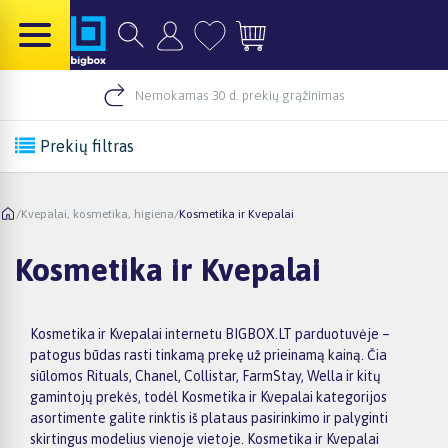
Nemokamas 30 d. prekių grąžinimas
Prekių filtras
/
Kvepalai, kosmetika, higiena
/
Kosmetika ir Kvepalai
Kosmetika ir Kvepalai
Kosmetika ir Kvepalai internetu BIGBOX.LT parduotuvėje –
patogus būdas rasti tinkamą prekę už prieinamą kainą. Čia
siūlomos Rituals, Chanel, Collistar, FarmStay, Wella ir kitų
gamintojų prekės, todėl Kosmetika ir Kvepalai kategorijos
asortimente galite rinktis iš plataus pasirinkimo ir palyginti
skirtingus modelius vienoje vietoje. Kosmetika ir Kvepalai