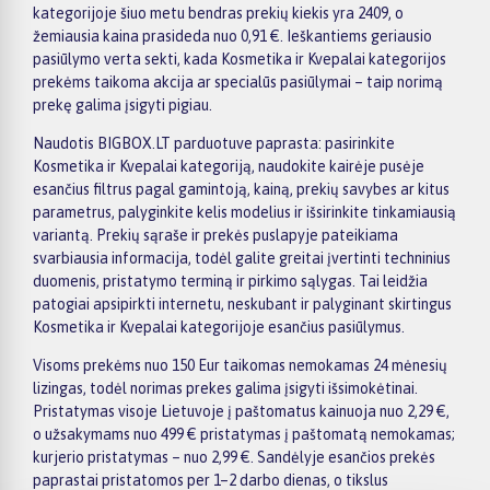
kategorijoje šiuo metu bendras prekių kiekis yra 2409, o
žemiausia kaina prasideda nuo 0,91 €. Ieškantiems geriausio
pasiūlymo verta sekti, kada Kosmetika ir Kvepalai kategorijos
prekėms taikoma akcija ar specialūs pasiūlymai – taip norimą
prekę galima įsigyti pigiau.
Naudotis BIGBOX.LT parduotuve paprasta: pasirinkite
Kosmetika ir Kvepalai kategoriją, naudokite kairėje pusėje
esančius filtrus pagal gamintoją, kainą, prekių savybes ar kitus
parametrus, palyginkite kelis modelius ir išsirinkite tinkamiausią
variantą. Prekių sąraše ir prekės puslapyje pateikiama
svarbiausia informacija, todėl galite greitai įvertinti techninius
duomenis, pristatymo terminą ir pirkimo sąlygas. Tai leidžia
patogiai apsipirkti internetu, neskubant ir palyginant skirtingus
Kosmetika ir Kvepalai kategorijoje esančius pasiūlymus.
Visoms prekėms nuo 150 Eur taikomas nemokamas 24 mėnesių
lizingas, todėl norimas prekes galima įsigyti išsimokėtinai.
Pristatymas visoje Lietuvoje į paštomatus kainuoja nuo 2,29 €,
o užsakymams nuo 499 € pristatymas į paštomatą nemokamas;
kurjerio pristatymas – nuo 2,99 €. Sandėlyje esančios prekės
paprastai pristatomos per 1–2 darbo dienas, o tikslus