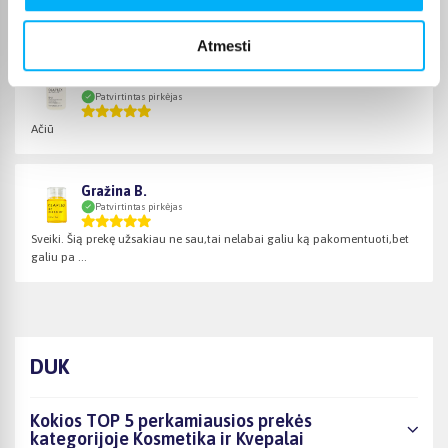
Puikiai
Atmesti
Giedrė Š.
Patvirtintas pirkėjas
Ačiū
Gražina B.
Patvirtintas pirkėjas
Sveiki. Šią prekę užsakiau ne sau,tai nelabai galiu ką pakomentuoti,bet
galiu pa ...
DUK
Kokios TOP 5 perkamiausios prekės
kategorijoje Kosmetika ir Kvepalai