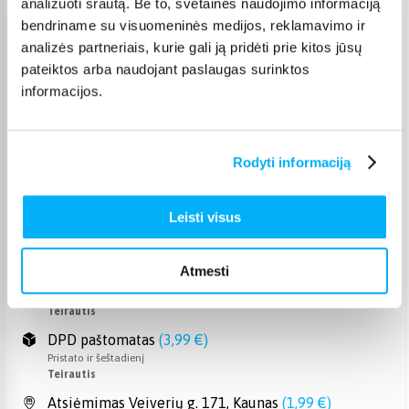
analizuoti srautą. Be to, svetainės naudojimo informaciją
bendriname su visuomeninės medijos, reklamavimo ir
analizės partneriais, kurie gali ją pridėti prie kitos jūsų
Venipak paštomatas
(
2,39 €
)
pateiktos arba naudojant paslaugas surinktos
Pristato ir šeštadienį
informacijos.
Teirautis
Venipak kurjeris
(
2,99 €
)
Teirautis
Rodyti informaciją
Omniva paštomatas
(
2,29 €
)
Pristato ir šeštadienį
Teirautis
Leisti visus
Smartposti paštomatas
(
2,39 €
)
Pristato ir šeštadienį
Teirautis
Atmesti
DPD kurjeris
(
3,99 €
)
Teirautis
DPD paštomatas
(
3,99 €
)
Pristato ir šeštadienį
Teirautis
Atsiėmimas Veiverių g. 171, Kaunas
(
1,99 €
)