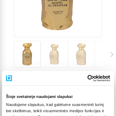
Prekės kodas
5019356
26,26 €
Šioje svetainėje naudojami slapukai
Naudojame slapukus, kad galėtume suasmeninti turinį
IŠPARDUOTA
bei skelbimus, teikti visuomeninės medijos funkcijas ir