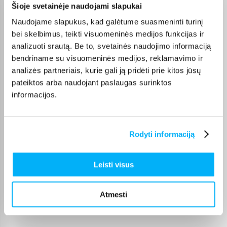
Šioje svetainėje naudojami slapukai
Application Performance klasė – žymima A1 arba A2. Ji
aktuali tada, kai microSD kortelė naudojama
Naudojame slapukus, kad galėtume suasmeninti turinį
programėlėms, telefonams, planšetėms ar kai kuriems
bei skelbimus, teikti visuomeninės medijos funkcijas ir
nešiojamiems įrenginiams, nes nusako atsitiktinio
analizuoti srautą. Be to, svetainės naudojimo informaciją
skaitymo ir įrašymo našumą.
bendriname su visuomeninės medijos, reklamavimo ir
Klasę pažinsite pažiūrėję į pavadinimą arba paskaitę prekių
analizės partneriais, kurie gali ją pridėti prie kitos jūsų
charakteristikos lentelę bei pasižiūrėję į padidintą, aukštos
pateiktos arba naudojant paslaugas surinktos
raiškos nuotrauką prekių kataloge. Jeigu norite išorines
informacijos.
duomenų laikmenas pirkti gera kaina, prenumeruokite mūsų
naujienlaiškį, kad pirmieji gautumėte informaciją apie prekių
pasiūlos atnaujinimus, išpardavimus bei akcijas.
Prenumeratoriai gali pirmieji sužinoti apie nuolaidų kodus,
Rodyti informaciją
specialius pasiūlymus, dovanas bei naujausias prekes. Jeigu
domina žemesnė kaina, verta prenumeruoti BIGBOX.LT
naujienlaiškį.
Leisti visus
Atmesti