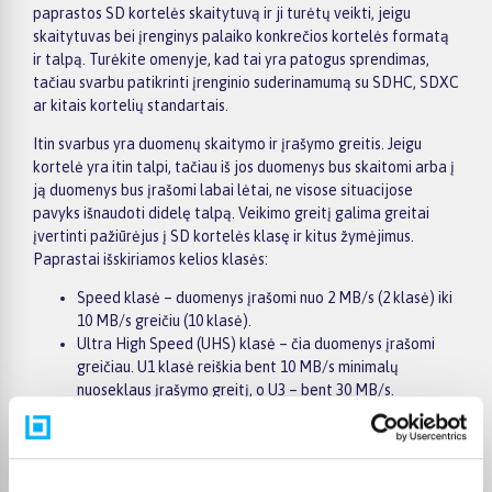
paprastos SD kortelės skaitytuvą ir ji turėtų veikti, jeigu
skaitytuvas bei įrenginys palaiko konkrečios kortelės formatą
ir talpą. Turėkite omenyje, kad tai yra patogus sprendimas,
tačiau svarbu patikrinti įrenginio suderinamumą su SDHC, SDXC
ar kitais kortelių standartais.
Itin svarbus yra duomenų skaitymo ir įrašymo greitis. Jeigu
kortelė yra itin talpi, tačiau iš jos duomenys bus skaitomi arba į
ją duomenys bus įrašomi labai lėtai, ne visose situacijose
pavyks išnaudoti didelę talpą. Veikimo greitį galima greitai
įvertinti pažiūrėjus į SD kortelės klasę ir kitus žymėjimus.
Paprastai išskiriamos kelios klasės:
Speed klasė – duomenys įrašomi nuo 2 MB/s (2 klasė) iki
10 MB/s greičiu (10 klasė).
Ultra High Speed (UHS) klasė – čia duomenys įrašomi
greičiau. U1 klasė reiškia bent 10 MB/s minimalų
nuoseklaus įrašymo greitį, o U3 – bent 30 MB/s.
Video Speed klasė – žymima raide V prieš klasės numerį.
Klasės numeris čia yra tolygus minimaliam nuoseklaus
įrašymo greičiui, tad V30 reiškia bent 30 MB/s, o V90 –
bent 90 MB/s.