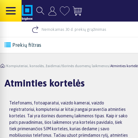
Nemokamas 30 d. prekių grąžinimas
Prekių filtras
/
Kompiuteriai, konsolės, žaidimai
/
Išorinės duomenų laikmenos
/
Atminties kortelė
Atminties kortelės
Telefonams, fotoaparatui, vaizdo kamerai, vaizdo
registratoriui, kompiuteriui ar kitai įrangai praverčia atminties
kortelės. Tai yra išorinės duomenų laikmenos tipas. Kaip ir sako
pats pavadinimas, šios laikmenos yra kortelės pavidalo, šiek
tiek primenančios SIM korteles, kurias dedame į savo
mobiliuosius telefonus. Tačiau užuot priimdamos ryšį, atminties