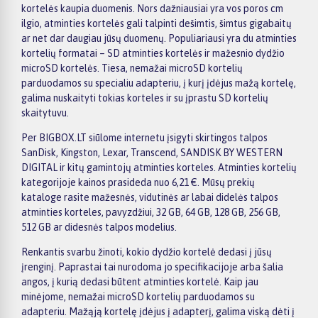
kortelės kaupia duomenis. Nors dažniausiai yra vos poros cm
ilgio, atminties kortelės gali talpinti dešimtis, šimtus gigabaitų
ar net dar daugiau jūsų duomenų. Populiariausi yra du atminties
kortelių formatai – SD atminties kortelės ir mažesnio dydžio
microSD kortelės. Tiesa, nemažai microSD kortelių
parduodamos su specialiu adapteriu, į kurį įdėjus mažą kortelę,
galima nuskaityti tokias korteles ir su įprastu SD kortelių
skaitytuvu.
Per BIGBOX.LT siūlome internetu įsigyti skirtingos talpos
SanDisk, Kingston, Lexar, Transcend, SANDISK BY WESTERN
DIGITAL ir kitų gamintojų atminties korteles. Atminties kortelių
kategorijoje kainos prasideda nuo 6,21 €. Mūsų prekių
kataloge rasite mažesnės, vidutinės ar labai didelės talpos
atminties korteles, pavyzdžiui, 32 GB, 64 GB, 128 GB, 256 GB,
512 GB ar didesnės talpos modelius.
Renkantis svarbu žinoti, kokio dydžio kortelė dedasi į jūsų
įrenginį. Paprastai tai nurodoma jo specifikacijoje arba šalia
angos, į kurią dedasi būtent atminties kortelė. Kaip jau
minėjome, nemažai microSD kortelių parduodamos su
adapteriu. Mažąją kortelę įdėjus į adapterį, galima viską dėti į