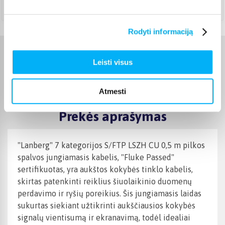
Teirautis
Rodyti informaciją
Charakteristikos
Leisti visus
Gamintojas
LANBERG
Atmesti
Prekės aprašymas
"Lanberg" 7 kategorijos S/FTP LSZH CU 0,5 m pilkos
spalvos jungiamasis kabelis, "Fluke Passed"
sertifikuotas, yra aukštos kokybės tinklo kabelis,
skirtas patenkinti reiklius šiuolaikinio duomenų
perdavimo ir ryšių poreikius. Šis jungiamasis laidas
sukurtas siekiant užtikrinti aukščiausios kokybės
signalų vientisumą ir ekranavimą, todėl idealiai