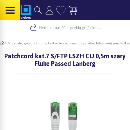
Nemokamas 30 d. prekių grąžinimas
/
TV, vaizdo, garso ir foto technika
/
Televizoriai ir jų priedai
/
Televizorių priedai
/
Lai
Patchcord kat.7 S/FTP LSZH CU 0,5m szary
Fluke Passed Lanberg