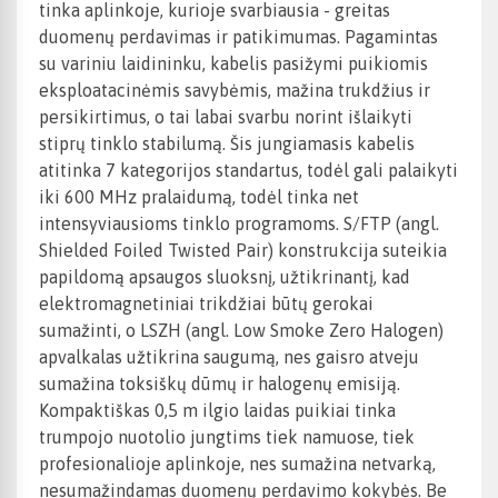
tinka aplinkoje, kurioje svarbiausia - greitas
duomenų perdavimas ir patikimumas. Pagamintas
su variniu laidininku, kabelis pasižymi puikiomis
eksploatacinėmis savybėmis, mažina trukdžius ir
persikirtimus, o tai labai svarbu norint išlaikyti
stiprų tinklo stabilumą. Šis jungiamasis kabelis
atitinka 7 kategorijos standartus, todėl gali palaikyti
iki 600 MHz pralaidumą, todėl tinka net
intensyviausioms tinklo programoms. S/FTP (angl.
Shielded Foiled Twisted Pair) konstrukcija suteikia
papildomą apsaugos sluoksnį, užtikrinantį, kad
elektromagnetiniai trikdžiai būtų gerokai
sumažinti, o LSZH (angl. Low Smoke Zero Halogen)
apvalkalas užtikrina saugumą, nes gaisro atveju
sumažina toksiškų dūmų ir halogenų emisiją.
Kompaktiškas 0,5 m ilgio laidas puikiai tinka
trumpojo nuotolio jungtims tiek namuose, tiek
profesionalioje aplinkoje, nes sumažina netvarką,
nesumažindamas duomenų perdavimo kokybės. Be