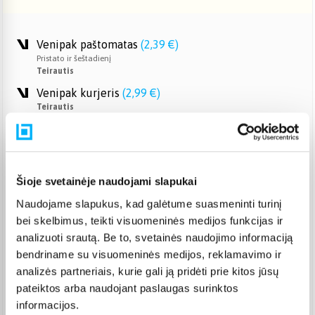
Venipak paštomatas
(
2,39 €
)
Pristato ir šeštadienį
Teirautis
Venipak kurjeris
(
2,99 €
)
Teirautis
Omniva paštomatas
(
2,39 €
)
Pristato ir šeštadienį
Teirautis
Smartposti paštomatas
(
2,19 €
)
Šioje svetainėje naudojami slapukai
Pristato ir šeštadienį
Naudojame slapukus, kad galėtume suasmeninti turinį
Teirautis
bei skelbimus, teikti visuomeninės medijos funkcijas ir
DPD kurjeris
(
3,99 €
)
analizuoti srautą. Be to, svetainės naudojimo informaciją
Teirautis
bendriname su visuomeninės medijos, reklamavimo ir
DPD paštomatas
(
3,99 €
)
analizės partneriais, kurie gali ją pridėti prie kitos jūsų
Pristato ir šeštadienį
pateiktos arba naudojant paslaugas surinktos
Teirautis
informacijos.
Atsiėmimas Veiverių g. 171, Kaunas
(
1,99 €
)