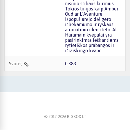
nišinio stiliaus kūrinius.
Tokios linijos kaip Amber
Oud ar L’Aventure
išpopuliarėjo dėl gero
išliekamumo ir ryškaus
aromatinio identiteto. Al
Haramain kvepalai yra
pasirinkimas ieškantiems
rytietiškos prabangos ir
išraiškingo kvapo.
Svoris, Kg
0.383
© 2012-
2026
BIGBOX.LT