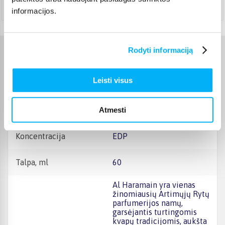
Teirautis
informacijos.
Rodyti informaciją
Charakteristikos
Leisti visus
Gamintojas
Al Haramain
Atmesti
Kvepalų tipas
Universalūs kvepalai
Koncentracija
EDP
Talpa, ml
60
Al Haramain yra vienas
žinomiausių Artimųjų Rytų
parfumerijos namų,
garsėjantis turtingomis
kvapų tradicijomis, aukšta