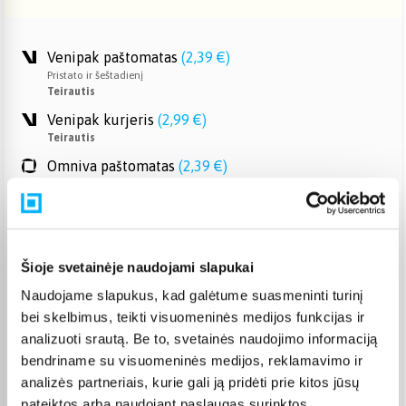
Venipak paštomatas
(
2,39 €
)
Pristato ir šeštadienį
Teirautis
Venipak kurjeris
(
2,99 €
)
Teirautis
Omniva paštomatas
(
2,39 €
)
Pristato ir šeštadienį
Teirautis
Smartposti paštomatas
(
2,19 €
)
Pristato ir šeštadienį
Teirautis
Šioje svetainėje naudojami slapukai
DPD kurjeris
(
3,99 €
)
Naudojame slapukus, kad galėtume suasmeninti turinį
Teirautis
bei skelbimus, teikti visuomeninės medijos funkcijas ir
DPD paštomatas
(
3,99 €
)
analizuoti srautą. Be to, svetainės naudojimo informaciją
Pristato ir šeštadienį
bendriname su visuomeninės medijos, reklamavimo ir
Teirautis
analizės partneriais, kurie gali ją pridėti prie kitos jūsų
Atsiėmimas Veiverių g. 171, Kaunas
(
1,99 €
)
pateiktos arba naudojant paslaugas surinktos