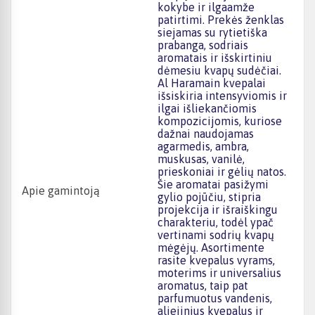
kokybe ir ilgaamže
patirtimi. Prekės ženklas
siejamas su rytietiška
prabanga, sodriais
aromatais ir išskirtiniu
dėmesiu kvapų sudėčiai.
Al Haramain kvepalai
išsiskiria intensyviomis ir
ilgai išliekančiomis
kompozicijomis, kuriose
dažnai naudojamas
agarmedis, ambra,
muskusas, vanilė,
prieskoniai ir gėlių natos.
Šie aromatai pasižymi
Apie gamintoją
gylio pojūčiu, stipria
projekcija ir išraiškingu
charakteriu, todėl ypač
vertinami sodrių kvapų
mėgėjų. Asortimente
rasite kvepalus vyrams,
moterims ir universalius
aromatus, taip pat
parfumuotus vandenis,
aliejinius kvepalus ir