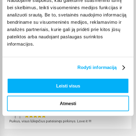
Naudojame slapukus, kad galėtume suasmeninti turinį
prekės paprastai pristatomos per 1–2 darbo dienas, o tikslus
bei skelbimus, teikti visuomeninės medijos funkcijas ir
kiekvienos prekės pristatymo terminas nurodomas jos
analizuoti srautą. Be to, svetainės naudojimo informaciją
puslapyje.
bendriname su visuomeninės medijos, reklamavimo ir
Pasirinkę tinkamą prekę iš Telefonų laikikliai kategorijos,
analizės partneriais, kurie gali ją pridėti prie kitos jūsų
galite rinktis patogiausią gavimo būdą: pristatymą į
pateiktos arba naudojant paslaugas surinktos
paštomatą, pristatymą per kurjerį arba, jei prekė pažymėta
informacijos.
kaip tinkama atsiėmimui, atsiėmimą BIGBOX.LT biure Veiverių
g. 171, Kaune.
Rodyti informaciją
Pirkėjų atsiliepimai apie prekes
Leisti visus
Atmesti
Rasa R.
Patvirtintas pirkėjas
Puikus, visus lūkęsčius pateisinęs pirkinys. Love it !!!