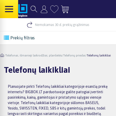
Nemokamas 30 d. prekių grąžinimas
Prekių filtras
/
Telefonai, išmanieji laikrodžiai, planšetės
/
Telefonų priedai
/
Telefonų laikikliai
Telefonų laikikliai
Planuojate pirkti Telefonų laikikliai kategorijoje esančią prekę
internetu? BIGBOX.LT parduotuvėje galite patogiai įvertinti
pasirinkimą, kainą, gamintojus ir pristatymo sąlygas vienoje
vietoje. Telefonų laikikliai kategorijoje siūlomos BASEUS,
Yesido, SWISSTEN, FIXED, SBS ir kitų gamintojų prekės, todėl
lengva rasti skirtingus variantus pagal poreikius ir biudžetą.