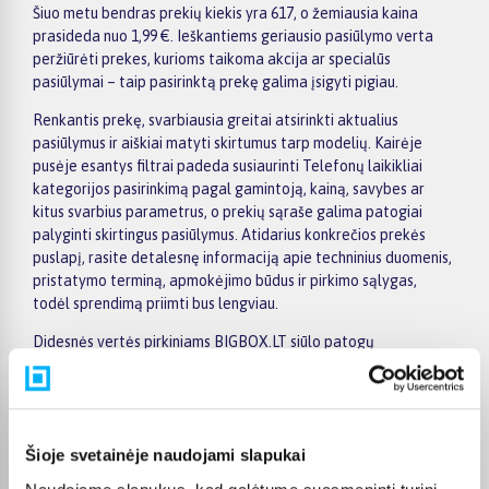
Šiuo metu bendras prekių kiekis yra 617, o žemiausia kaina
prasideda nuo 1,99 €. Ieškantiems geriausio pasiūlymo verta
peržiūrėti prekes, kurioms taikoma akcija ar specialūs
pasiūlymai – taip pasirinktą prekę galima įsigyti pigiau.
Renkantis prekę, svarbiausia greitai atsirinkti aktualius
pasiūlymus ir aiškiai matyti skirtumus tarp modelių. Kairėje
pusėje esantys filtrai padeda susiaurinti Telefonų laikikliai
kategorijos pasirinkimą pagal gamintoją, kainą, savybes ar
kitus svarbius parametrus, o prekių sąraše galima patogiai
palyginti skirtingus pasiūlymus. Atidarius konkrečios prekės
puslapį, rasite detalesnę informaciją apie techninius duomenis,
pristatymo terminą, apmokėjimo būdus ir pirkimo sąlygas,
todėl sprendimą priimti bus lengviau.
Didesnės vertės pirkiniams BIGBOX.LT siūlo patogų
apmokėjimą dalimis – visoms prekėms nuo 150 Eur taikomas
nemokamas 24 mėnesių lizingas, todėl norimą prekę galima
įsigyti išsimokėtinai. Užsakymus pristatome visoje Lietuvoje:
pristatymas į paštomatus kainuoja nuo 2,29 €, o užsakymams
Šioje svetainėje naudojami slapukai
nuo 499 € pristatymas į paštomatą nemokamas; kurjerio
pristatymo kaina prasideda nuo 2,99 €. Sandėlyje esančios