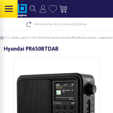
Nemokamas 30 d. prekių grąžinimas
/
TV, vaizdo, garso ir foto technika
/
Garso technika
/
Muzikiniai centrai, magnetolo
Hyundai PR650BTDAB