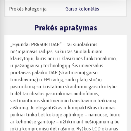
Prekės kategorija
Garso kolonėlės
Prekės aprašymas
„Hyundai PR650BTDAB“ – tai šiuolaikinis
nešiojamasis radijas, sukurtas šiuolaikiniam
klausytojui, kuris nori ir klasikinės funkcionalumo,
ir pažangiausių technologijų. Šis universalus
prietaisas palaiko DAB (skaitmeninį garso
transliavimą) ir FM radiją, siūlo platų stočių
pasirinkimą su kristalinio skaidrumo garso kokybe,
todėl tai idealus pasirinkimas audiofilams,
vertinantiems skaitmeninio transliavimo teikiamą
aiškumą. Jo elegantiškas ir kompaktiškas dizainas
puikiai tinka bet kokioje aplinkoje – namuose, biure
ar kelionėse gamtoje – užtikrinant nešiojamumą be
jokių kompromisų dėl našumo. Ryškus LCD ekranas