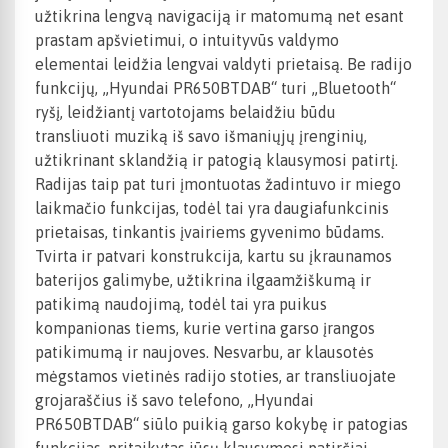
užtikrina lengvą navigaciją ir matomumą net esant
prastam apšvietimui, o intuityvūs valdymo
elementai leidžia lengvai valdyti prietaisą. Be radijo
funkcijų, „Hyundai PR650BTDAB“ turi „Bluetooth“
ryšį, leidžiantį vartotojams belaidžiu būdu
transliuoti muziką iš savo išmaniųjų įrenginių,
užtikrinant sklandžią ir patogią klausymosi patirtį.
Radijas taip pat turi įmontuotas žadintuvo ir miego
laikmačio funkcijas, todėl tai yra daugiafunkcinis
prietaisas, tinkantis įvairiems gyvenimo būdams.
Tvirta ir patvari konstrukcija, kartu su įkraunamos
baterijos galimybe, užtikrina ilgaamžiškumą ir
patikimą naudojimą, todėl tai yra puikus
kompanionas tiems, kurie vertina garso įrangos
patikimumą ir naujoves. Nesvarbu, ar klausotės
mėgstamos vietinės radijo stoties, ar transliuojate
grojaraščius iš savo telefono, „Hyundai
PR650BTDAB“ siūlo puikią garso kokybę ir patogias