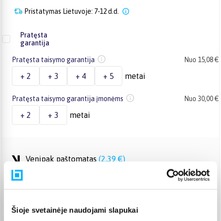
Pristatymas Lietuvoje: 7-12 d.d.
Pratęsta
garantija
Pratęsta taisymo garantija
Nuo 15,08 €
+ 2
+ 3
+ 4
+ 5
metai
Pratęsta taisymo garantija įmonėms
Nuo 30,00 €
+ 2
+ 3
metai
Venipak paštomatas
(
2,39 €
)
Pristato ir šeštadienį
Rugpjūtis 18d. - Rugpjūtis 24d.
Venipak kurjeris
(
5,99 €
)
Rugpjūtis 18d. - Rugpjūtis 25d.
Šioje svetainėje naudojami slapukai
Omniva paštomatas
(
2,39 €
)