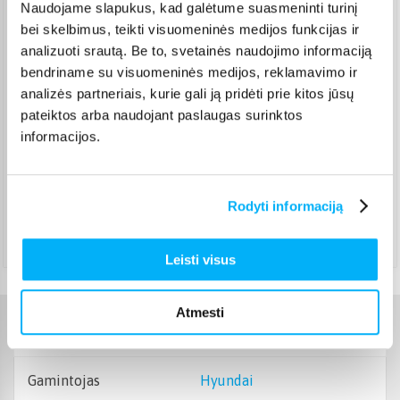
Naudojame slapukus, kad galėtume suasmeninti turinį
Pristato ir šeštadienį
bei skelbimus, teikti visuomeninės medijos funkcijas ir
Rugpjūtis 18d. - Rugpjūtis 24d.
analizuoti srautą. Be to, svetainės naudojimo informaciją
Smartposti paštomatas
(
2,19 €
)
bendriname su visuomeninės medijos, reklamavimo ir
Pristato ir šeštadienį
Rugpjūtis 18d. - Rugpjūtis 24d.
analizės partneriais, kurie gali ją pridėti prie kitos jūsų
pateiktos arba naudojant paslaugas surinktos
DPD kurjeris
(
6,99 €
)
informacijos.
Rugpjūtis 18d. - Rugpjūtis 25d.
DPD paštomatas
(
3,99 €
)
Pristato ir šeštadienį
Rugpjūtis 18d. - Rugpjūtis 24d.
Rodyti informaciją
Atsiėmimas Veiverių g. 171, Kaunas
(
1,99 €
)
Rugpjūtis 18d. - Rugpjūtis 25d.
Leisti visus
Atmesti
Charakteristikos
Gamintojas
Hyundai