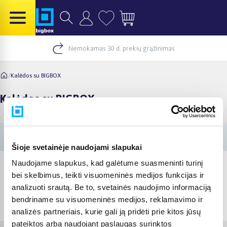
Nemokamas 30 d. prekių grąžinimas
/
Kalėdos su BIGBOX
Kalėdos su BIGBOX
Šioje svetainėje naudojami slapukai
Naudojame slapukus, kad galėtume suasmeninti turinį
bei skelbimus, teikti visuomeninės medijos funkcijas ir
analizuoti srautą. Be to, svetainės naudojimo informaciją
© 2012-
2026
BIGBOX.LT
bendriname su visuomeninės medijos, reklamavimo ir
analizės partneriais, kurie gali ją pridėti prie kitos jūsų
pateiktos arba naudojant paslaugas surinktos