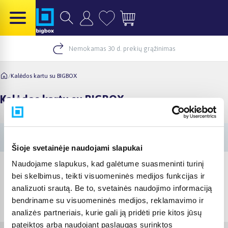
Nemokamas 30 d. prekių grąžinimas
/
Kalėdos kartu su BIGBOX
Kalėdos kartu su BIGBOX
Šioje svetainėje naudojami slapukai
Naudojame slapukus, kad galėtume suasmeninti turinį
bei skelbimus, teikti visuomeninės medijos funkcijas ir
analizuoti srautą. Be to, svetainės naudojimo informaciją
© 2012-
2026
BIGBOX.LT
bendriname su visuomeninės medijos, reklamavimo ir
analizės partneriais, kurie gali ją pridėti prie kitos jūsų
pateiktos arba naudojant paslaugas surinktos