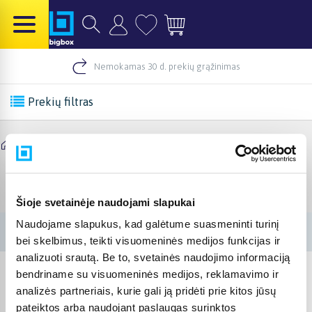
Nemokamas 30 d. prekių grąžinimas
Prekių filtras
/
Pradinis
/
Ezviz
Ezviz
Šioje svetainėje naudojami slapukai
Naudojame slapukus, kad galėtume suasmeninti turinį
bei skelbimus, teikti visuomeninės medijos funkcijas ir
analizuoti srautą. Be to, svetainės naudojimo informaciją
bendriname su visuomeninės medijos, reklamavimo ir
analizės partneriais, kurie gali ją pridėti prie kitos jūsų
pateiktos arba naudojant paslaugas surinktos
© 2012-
2026
BIGBOX.LT