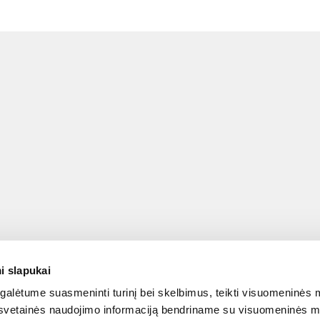
i slapukai
alėtume suasmeninti turinį bei skelbimus, teikti visuomeninės m
o, svetainės naudojimo informaciją bendriname su visuomeninės m