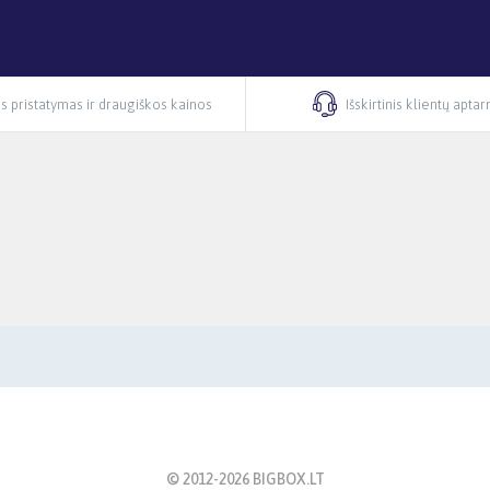
s pristatymas ir draugiškos kainos
Išskirtinis klientų apta
© 2012-
2026
BIGBOX.LT