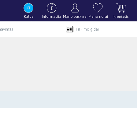
Kalba
Informacija
Mano paskyra
Mano norai
Krepšelis
rnavimas
Pirkimo gidai