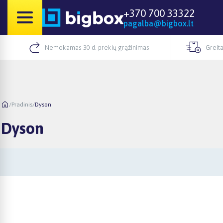
+370 700 33322
pagalba@bigbox.lt
Nemokamas 30 d. prekių grąžinimas
Greita
/
Pradinis
/
Dyson
Dyson