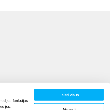
Leisti visus
edijos funkcijas
edijos,
Atmesti