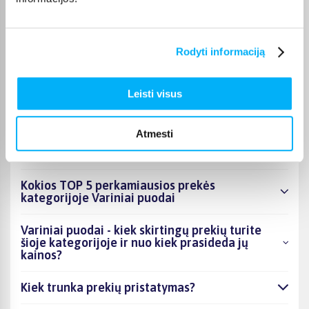
puslapyje.
Tinkamą prekę iš Variniai puodai kategorijos pristatysime per
nurodytą terminą, o jei pageidausite užsakymą atsiimti patys,
Rodyti informaciją
atitinkamai pažymėtas prekes galėsite atsiimti mūsų biure
Kaune.
Leisti visus
Atmesti
DUK
Kokios TOP 5 perkamiausios prekės
kategorijoje Variniai puodai
Variniai puodai - kiek skirtingų prekių turite
šioje kategorijoje ir nuo kiek prasideda jų
kainos?
Kiek trunka prekių pristatymas?