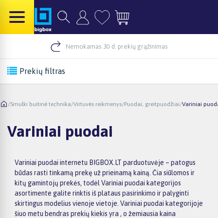
Nemokamas 30 d. prekių grąžinimas
Prekių filtras
/
Smulki buitinė technika
/
Virtuvės reikmenys
/
Puodai, greitpuodžiai
/
Variniai puod
Variniai puodai
Variniai puodai internetu BIGBOX.LT parduotuvėje – patogus
būdas rasti tinkamą prekę už prieinamą kainą. Čia siūlomos ir
kitų gamintojų prekės, todėl Variniai puodai kategorijos
asortimente galite rinktis iš plataus pasirinkimo ir palyginti
skirtingus modelius vienoje vietoje. Variniai puodai kategorijoje
šiuo metu bendras prekių kiekis yra , o žemiausia kaina