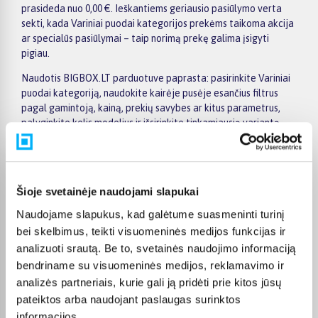
prasideda nuo 0,00 €. Ieškantiems geriausio pasiūlymo verta
sekti, kada Variniai puodai kategorijos prekėms taikoma akcija
ar specialūs pasiūlymai – taip norimą prekę galima įsigyti
pigiau.
Naudotis BIGBOX.LT parduotuve paprasta: pasirinkite Variniai
puodai kategoriją, naudokite kairėje pusėje esančius filtrus
pagal gamintoją, kainą, prekių savybes ar kitus parametrus,
palyginkite kelis modelius ir išsirinkite tinkamiausią variantą.
Prekių sąraše ir prekės puslapyje pateikiama svarbiausia
informacija, todėl galite greitai įvertinti techninius duomenis,
pristatymo terminą ir pirkimo sąlygas. Tai leidžia patogiai
apsipirkti internetu, neskubant ir palyginant skirtingus Variniai
Šioje svetainėje naudojami slapukai
puodai kategorijoje esančius pasiūlymus.
Naudojame slapukus, kad galėtume suasmeninti turinį
Visoms prekėms nuo 150 Eur taikomas nemokamas 24 mėnesių
bei skelbimus, teikti visuomeninės medijos funkcijas ir
lizingas, todėl norimas prekes galima įsigyti išsimokėtinai.
analizuoti srautą. Be to, svetainės naudojimo informaciją
Pristatymas visoje Lietuvoje į paštomatus kainuoja nuo 2,29 €,
bendriname su visuomeninės medijos, reklamavimo ir
o užsakymams nuo 499 € pristatymas į paštomatą nemokamas;
analizės partneriais, kurie gali ją pridėti prie kitos jūsų
kurjerio pristatymas – nuo 2,99 €. Sandėlyje esančios prekės
paprastai pristatomos per 1–2 darbo dienas, o tikslus
pateiktos arba naudojant paslaugas surinktos
kiekvienos prekės pristatymo terminas nurodytas jos
informacijos.