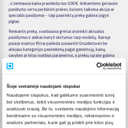
, o žemiausia kaina prasideda nuo 0,00 €. Ieškantiems geriausio
pasiūlymo verta peržiūrėti prekes, kurioms taikoma akcija ar
specialūs pasiūlymai – taip pasirinktą prekę galima įsigyti
pigiau.
Renkantis prekę, svarbiausia greitai atsirinkti aktualius
pasiūlymus ir aiškiai matyti skirtumus tarp modelių. Kairėje
pusėje esantys filtrai padeda susiaurinti Gruzdintuvės be
aliejaus kategorijos pasirinkimą pagal gamintoją, kainą,
savybes ar kitus svarbius parametrus, o prekių sąraše galima
patogiai palyginti skirtingus pasiūlymus. Atidarius konkrečios
prekės puslapį, rasite detalesnę informaciją apie techninius
duomenis, pristatymo terminą, apmokėjimo būdus ir pirkimo
sąlygas, todėl sprendimą priimti bus lengviau.
Šioje svetainėje naudojami slapukai
Didesnės vertės pirkiniams BIGBOX.LT siūlo patogų
Naudojame slapukus, kad galėtume suasmeninti turinį
apmokėjimą dalimis – visoms prekėms nuo 150 Eur taikomas
nemokamas 24 mėnesių lizingas, todėl norimą prekę galima
bei skelbimus, teikti visuomeninės medijos funkcijas ir
įsigyti išsimokėtinai. Užsakymus pristatome visoje Lietuvoje:
analizuoti srautą. Be to, svetainės naudojimo informaciją
pristatymas į paštomatus kainuoja nuo 2,29 €, o užsakymams
bendriname su visuomeninės medijos, reklamavimo ir
nuo 499 € pristatymas į paštomatą nemokamas; kurjerio
analizės partneriais, kurie gali ją pridėti prie kitos jūsų
pristatymo kaina prasideda nuo 2,99 €. Sandėlyje esančios