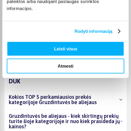
pateiktos arba naudojant paslaugas surinktos
prekės paprastai pristatomos per 1–2 darbo dienas, o tikslus
informacijos.
kiekvienos prekės pristatymo terminas nurodomas jos
puslapyje.
Pasirinkę tinkamą prekę iš Gruzdintuvės be aliejaus
Rodyti informaciją
kategorijos, galite rinktis patogiausią gavimo būdą: pristatymą
į paštomatą, pristatymą per kurjerį arba, jei prekė pažymėta
kaip tinkama atsiėmimui, atsiėmimą BIGBOX.LT biure Veiverių
Leisti visus
g. 171, Kaune.
Atmesti
DUK
Kokios TOP 5 perkamiausios prekės
kategorijoje Gruzdintuvės be aliejaus
Gruzdintuvės be aliejaus - kiek skirtingų prekių
turite šioje kategorijoje ir nuo kiek prasideda jų
kainos?