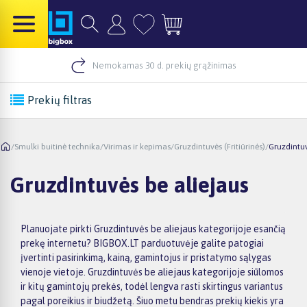
Nemokamas 30 d. prekių grąžinimas
Prekių filtras
/
Smulki buitinė technika
/
Virimas ir kepimas
/
Gruzdintuvės (Fritiūrinės)
/
Gruzdintuv
Gruzdintuvės be aliejaus
Planuojate pirkti Gruzdintuvės be aliejaus kategorijoje esančią
prekę internetu? BIGBOX.LT parduotuvėje galite patogiai
įvertinti pasirinkimą, kainą, gamintojus ir pristatymo sąlygas
vienoje vietoje. Gruzdintuvės be aliejaus kategorijoje siūlomos
ir kitų gamintojų prekės, todėl lengva rasti skirtingus variantus
pagal poreikius ir biudžetą. Šiuo metu bendras prekių kiekis yra