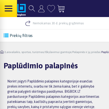
Nemokamas 30 d. prekių grąžinimas
Prekių filtras
/
Laisvalaikis, sportas, turizmas
/
Iškylavimui gamtoje
/
Palapinės ir jų priedai
/
Paplū
Paplūdimio palapinės
Norint įsigyti Paplūdimio palapinės kategorijoje esančias
prekes internetu, svarbu ne tik žema kaina, bet ir galimybė
greitai palyginti skirtingus pasiūlymus. BIGBOX.LT
parduotuvėje Paplūdimio palapinės kategorijos asortimentas
pateikiamas taip, kad būtų paprasta įvertinti gamintojus,
prekių savybes, kainą ir pristatymo sąlygas vienoje vietoje.