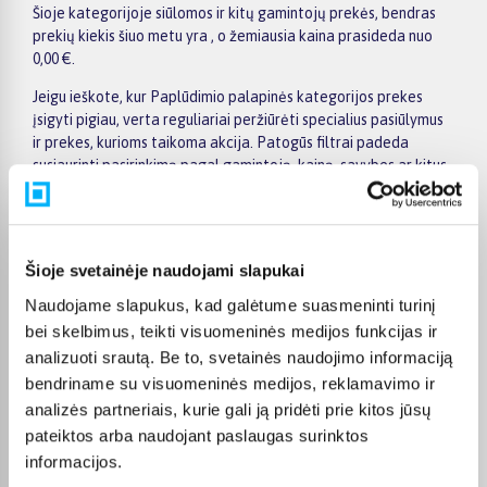
Šioje kategorijoje siūlomos ir kitų gamintojų prekės, bendras
prekių kiekis šiuo metu yra , o žemiausia kaina prasideda nuo
0,00 €.
Jeigu ieškote, kur Paplūdimio palapinės kategorijos prekes
įsigyti pigiau, verta reguliariai peržiūrėti specialius pasiūlymus
ir prekes, kurioms taikoma akcija. Patogūs filtrai padeda
susiaurinti pasirinkimą pagal gamintoją, kainą, savybes ar kitus
aktualius kriterijus, todėl greičiau rasite jūsų poreikius
atitinkantį variantą. Prekės puslapyje pateikiama išsamesnė
informacija apie techninius duomenis, apmokėjimą, pristatymo
terminą ir kitas pirkimo sąlygas.
Šioje svetainėje naudojami slapukai
BIGBOX.LT suteikia galimybę prekes nuo 150 Eur įsigyti su
Naudojame slapukus, kad galėtume suasmeninti turinį
nemokamu 24 mėnesių lizingu. Tai patogu, kai prekę norite
bei skelbimus, teikti visuomeninės medijos funkcijas ir
pirkti išsimokėtinai, paskirstant mokėjimą dalimis. Užsakytos
analizuoti srautą. Be to, svetainės naudojimo informaciją
prekės pristatomos visoje Lietuvoje: į paštomatus nuo 2,29 €, o
bendriname su visuomeninės medijos, reklamavimo ir
užsakymams nuo 499 € pristatymas į paštomatą nemokamas.
analizės partneriais, kurie gali ją pridėti prie kitos jūsų
Kurjerio pristatymo kaina prasideda nuo 2,99 €.
pateiktos arba naudojant paslaugas surinktos
Sandėlyje esančios prekės įprastai pristatomos per 1–2 darbo
informacijos.
dienas, o tikslus kiekvienos prekės pristatymo terminas