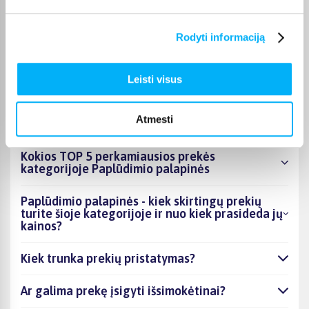
nurodomas jos puslapyje. Pasirinktą prekę iš Paplūdimio
palapinės kategorijos galite gauti paštomatu, per kurjerį arba,
jei prekė atitinkamai pažymėta, atsiimti BIGBOX.LT biure
Rodyti informaciją
Kaune.
Leisti visus
DUK
Atmesti
Kokios TOP 5 perkamiausios prekės
kategorijoje Paplūdimio palapinės
Paplūdimio palapinės - kiek skirtingų prekių
turite šioje kategorijoje ir nuo kiek prasideda jų
kainos?
Kiek trunka prekių pristatymas?
Ar galima prekę įsigyti išsimokėtinai?