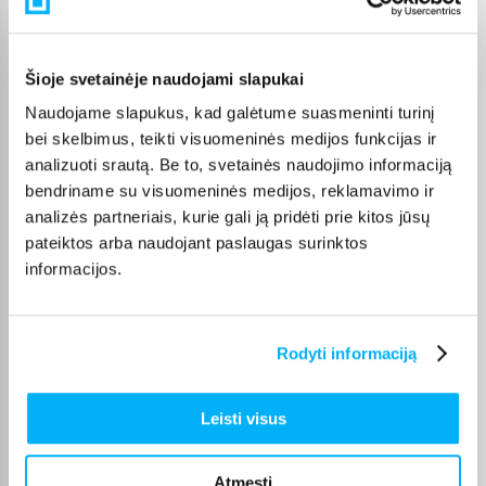
Pasirinkę tinkamą prekę iš LEGO® F1 kategorijos, galite rinktis
jums patogiausią gavimo būdą: pristatymą į paštomatą,
kurjeriu arba atsiėmimą BIGBOX.LT biure Kaune.
Šioje svetainėje naudojami slapukai
Naudojame slapukus, kad galėtume suasmeninti turinį
bei skelbimus, teikti visuomeninės medijos funkcijas ir
analizuoti srautą. Be to, svetainės naudojimo informaciją
bendriname su visuomeninės medijos, reklamavimo ir
Pirkėjų atsiliepimai apie prekes
analizės partneriais, kurie gali ją pridėti prie kitos jūsų
pateiktos arba naudojant paslaugas surinktos
Liudmila B.
informacijos.
Patvirtintas pirkėjas
Puikiai
Rodyti informaciją
Karolina M.
Patvirtintas pirkėjas
Leisti visus
Labai geras
Atmesti