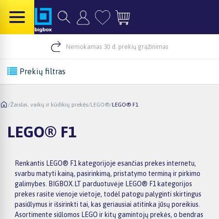
Nemokamas 30 d. prekių grąžinimas
Prekių filtras
/
Žaislai, vaikų ir kūdikių prekės
/
LEGO®
/
LEGO® F1
LEGO® F1
Renkantis LEGO® F1 kategorijoje esančias prekes internetu,
svarbu matyti kainą, pasirinkimą, pristatymo terminą ir pirkimo
galimybes. BIGBOX.LT parduotuvėje LEGO® F1 kategorijos
prekes rasite vienoje vietoje, todėl patogu palyginti skirtingus
pasiūlymus ir išsirinkti tai, kas geriausiai atitinka jūsų poreikius.
Asortimente siūlomos LEGO ir kitų gamintojų prekės, o bendras