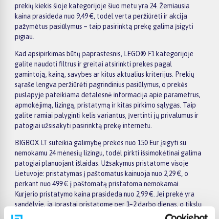
prekių kiekis šioje kategorijoje šiuo metu yra 24. Žemiausia
kaina prasideda nuo 9,49 €, todėl verta peržiūrėti ir akcija
pažymėtus pasiūlymus – taip pasirinktą prekę galima įsigyti
pigiau.
Kad apsipirkimas būtų paprastesnis, LEGO® F1 kategorijoje
galite naudoti filtrus ir greitai atsirinkti prekes pagal
gamintoją, kainą, savybes ar kitus aktualius kriterijus. Prekių
sąraše lengva peržiūrėti pagrindinius pasiūlymus, o prekės
puslapyje pateikiama detalesnė informacija apie parametrus,
apmokėjimą, lizingą, pristatymą ir kitas pirkimo sąlygas. Taip
galite ramiai palyginti kelis variantus, įvertinti jų privalumus ir
patogiai užsisakyti pasirinktą prekę internetu.
BIGBOX.LT suteikia galimybę prekes nuo 150 Eur įsigyti su
nemokamu 24 mėnesių lizingu, todėl pirkti išsimokėtinai galima
patogiai planuojant išlaidas. Užsakymus pristatome visoje
Lietuvoje: pristatymas į paštomatus kainuoja nuo 2,29 €, o
perkant nuo 499 € į paštomatą pristatoma nemokamai.
Kurjerio pristatymo kaina prasideda nuo 2,99 €. Jei prekė yra
sandėlyje, ją įprastai pristatome per 1–2 darbo dienas, o tikslų
terminą visada rasite konkrečios prekės puslapyje.