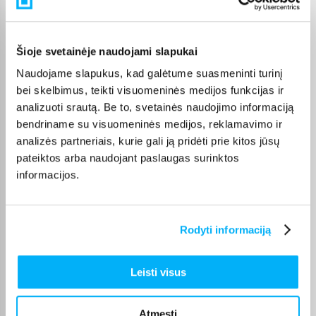
Pasirinkę tinkamą prekę iš Transportas kategorijos, galite
rinktis jums patogiausią gavimo būdą: pristatymą į paštomatą,
kurjeriu arba atsiėmimą BIGBOX.LT biure Kaune.
Šioje svetainėje naudojami slapukai
Naudojame slapukus, kad galėtume suasmeninti turinį
bei skelbimus, teikti visuomeninės medijos funkcijas ir
analizuoti srautą. Be to, svetainės naudojimo informaciją
bendriname su visuomeninės medijos, reklamavimo ir
Pirkėjų atsiliepimai apie prekes
analizės partneriais, kurie gali ją pridėti prie kitos jūsų
pateiktos arba naudojant paslaugas surinktos
edmundas v.
informacijos.
Patvirtintas pirkėjas
Viskas puikiai
Rodyti informaciją
Gintaras T.
Patvirtintas pirkėjas
Leisti visus
Puikus pirkinys
Atmesti