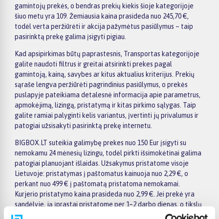
gamintojų prekės, o bendras prekių kiekis šioje kategorijoje
šiuo metu yra 109. Žemiausia kaina prasideda nuo 245,70 €,
todėl verta peržiūrėti ir akcija pažymėtus pasiūlymus – taip
pasirinktą prekę galima įsigyti pigiau.
Kad apsipirkimas būtų paprastesnis, Transportas kategorijoje
galite naudoti filtrus ir greitai atsirinkti prekes pagal
gamintoją, kainą, savybes ar kitus aktualius kriterijus. Prekių
sąraše lengva peržiūrėti pagrindinius pasiūlymus, o prekės
puslapyje pateikiama detalesnė informacija apie parametrus,
apmokėjimą, lizingą, pristatymą ir kitas pirkimo sąlygas. Taip
galite ramiai palyginti kelis variantus, įvertinti jų privalumus ir
patogiai užsisakyti pasirinktą prekę internetu.
BIGBOX.LT suteikia galimybę prekes nuo 150 Eur įsigyti su
nemokamu 24 mėnesių lizingu, todėl pirkti išsimokėtinai galima
patogiai planuojant išlaidas. Užsakymus pristatome visoje
Lietuvoje: pristatymas į paštomatus kainuoja nuo 2,29 €, o
perkant nuo 499 € į paštomatą pristatoma nemokamai.
Kurjerio pristatymo kaina prasideda nuo 2,99 €. Jei prekė yra
sandėlyje, ją įprastai pristatome per 1–2 darbo dienas, o tikslų
terminą visada rasite konkrečios prekės puslapyje.