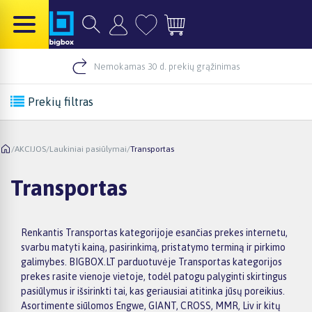
Nemokamas 30 d. prekių grąžinimas
Prekių filtras
/
AKCIJOS
/
Laukiniai pasiūlymai
/
Transportas
Transportas
Renkantis Transportas kategorijoje esančias prekes internetu,
svarbu matyti kainą, pasirinkimą, pristatymo terminą ir pirkimo
galimybes. BIGBOX.LT parduotuvėje Transportas kategorijos
prekes rasite vienoje vietoje, todėl patogu palyginti skirtingus
pasiūlymus ir išsirinkti tai, kas geriausiai atitinka jūsų poreikius.
Asortimente siūlomos Engwe, GIANT, CROSS, MMR, Liv ir kitų