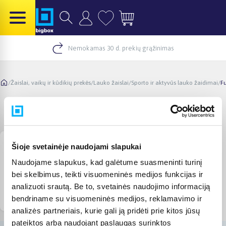
Nemokamas 30 d. prekių grąžinimas
/
Žaislai, vaikų ir kūdikių prekės
/
Lauko žaislai
/
Sporto ir aktyvūs lauko žaidimai
/
Fu
Futbolo vartai
Šioje svetainėje naudojami slapukai
Naudojame slapukus, kad galėtume suasmeninti turinį
bei skelbimus, teikti visuomeninės medijos funkcijas ir
analizuoti srautą. Be to, svetainės naudojimo informaciją
Vaikiški futbolo vartai
Futbolo vartai
bendriname su visuomeninės medijos, reklamavimo ir
analizės partneriais, kurie gali ją pridėti prie kitos jūsų
pateiktos arba naudojant paslaugas surinktos