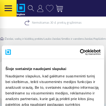
Nemokamas 30 d. prekių grąžinimas
/
Žaislai, vaikų ir kūdikių prekės
/
Lauko žaislai
/
Smėlio ir vandens žaislai
/
Paplūdimi
Plaukimo aksesuarai
Šioje svetainėje naudojami slapukai
Naudojame slapukus, kad galėtume suasmeninti turinį
bei skelbimus, teikti visuomeninės medijos funkcijas ir
analizuoti srautą. Be to, svetainės naudojimo informaciją
Akinukai, nardymo
Baseino kepurės
bendriname su visuomeninės medijos, reklamavimo ir
vamzdeliai
analizės partneriais, kurie gali ją pridėti prie kitos jūsų
pateiktos arba naudojant paslaugas surinktos