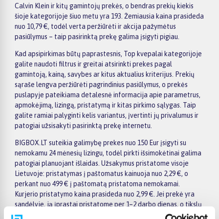
Calvin Klein ir kitų gamintojų prekės, o bendras prekių kiekis
šioje kategorijoje šiuo metu yra 193. Žemiausia kaina prasideda
nuo 10,79 €, todėl verta peržiūrėti ir akcija pažymėtus
pasiūlymus – taip pasirinktą prekę galima įsigyti pigiau.
Kad apsipirkimas būtų paprastesnis, Top kvepalai kategorijoje
galite naudoti filtrus ir greitai atsirinkti prekes pagal
gamintoją, kainą, savybes ar kitus aktualius kriterijus. Prekių
sąraše lengva peržiūrėti pagrindinius pasiūlymus, o prekės
puslapyje pateikiama detalesnė informacija apie parametrus,
apmokėjimą, lizingą, pristatymą ir kitas pirkimo sąlygas. Taip
galite ramiai palyginti kelis variantus, įvertinti jų privalumus ir
patogiai užsisakyti pasirinktą prekę internetu.
BIGBOX.LT suteikia galimybę prekes nuo 150 Eur įsigyti su
nemokamu 24 mėnesių lizingu, todėl pirkti išsimokėtinai galima
patogiai planuojant išlaidas. Užsakymus pristatome visoje
Lietuvoje: pristatymas į paštomatus kainuoja nuo 2,29 €, o
perkant nuo 499 € į paštomatą pristatoma nemokamai.
Kurjerio pristatymo kaina prasideda nuo 2,99 €. Jei prekė yra
sandėlyje, ją įprastai pristatome per 1–2 darbo dienas, o tikslų
terminą visada rasite konkrečios prekės puslapyje.