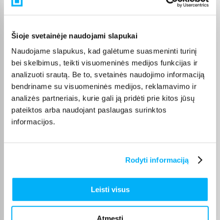
Pasirinkę tinkamą prekę iš Top kvepalai kategorijos, galite
rinktis jums patogiausią gavimo būdą: pristatymą į paštomatą,
kurjeriu arba atsiėmimą BIGBOX.LT biure Kaune.
Šioje svetainėje naudojami slapukai
Naudojame slapukus, kad galėtume suasmeninti turinį
bei skelbimus, teikti visuomeninės medijos funkcijas ir
analizuoti srautą. Be to, svetainės naudojimo informaciją
bendriname su visuomeninės medijos, reklamavimo ir
Pirkėjų atsiliepimai apie prekes
analizės partneriais, kurie gali ją pridėti prie kitos jūsų
pateiktos arba naudojant paslaugas surinktos
Sergej L.
informacijos.
Patvirtintas pirkėjas
Pirkinio esu patenkintas. Kvepalai man patinka. Rekomendočau pirkti.
Rodyti informaciją
donatas s.
Patvirtintas pirkėjas
Leisti visus
Skiriasi nuo edt, gerai laiko ,jau 4 vnt
Atmesti