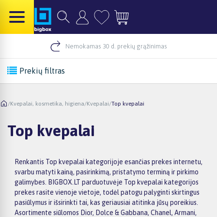
Nemokamas 30 d. prekių grąžinimas
Prekių filtras
/
Kvepalai, kosmetika, higiena
/
Kvepalai
/
Top kvepalai
Top kvepalai
Renkantis Top kvepalai kategorijoje esančias prekes internetu,
svarbu matyti kainą, pasirinkimą, pristatymo terminą ir pirkimo
galimybes. BIGBOX.LT parduotuvėje Top kvepalai kategorijos
prekes rasite vienoje vietoje, todėl patogu palyginti skirtingus
pasiūlymus ir išsirinkti tai, kas geriausiai atitinka jūsų poreikius.
Asortimente siūlomos Dior, Dolce & Gabbana, Chanel, Armani,