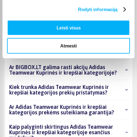
Rodyti informaciją
Kokie Adidas Teamwear Kuprinės ir krepšiai
kategorijoje esantys produktai šiuo metu
populiariausi?
Leisti visus
Kiek prekių yra Adidas Teamwear Kuprinės ir
Atmesti
krepšiai kategorijos asortimente ir kokia
žemiausia kaina?
Ar BIGBOX.LT galima rasti akcijų Adidas
Teamwear Kuprinės ir krepšiai kategorijoje?
Kiek trunka Adidas Teamwear Kuprinės ir
krepšiai kategorijos prekių pristatymas?
Ar Adidas Teamwear Kuprinės ir krepšiai
kategorijos prekėms suteikiama garantija?
Kaip palyginti skirtingus Adidas Teamwear
Kuprinės ir krepšiai kategorijoje esančius