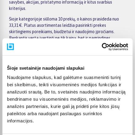
savybes, akcijas, pristatymo informaciją ir kitus svarbius
kriterijus.
Šioje kategorijoje siūloma 10 prekių, o kainos prasideda nuo
33,31 €. Platus asortimentas leidžia pasirinkti prekes
skirtingiems poreikiams, biudžetui ir naudojimo įpročiams.
Renkantis verta įvertinti ne tik kainą, bet ir pagrindines
savybes, funkcionalumą, komplektaciją, garantijos sąlygas bei
taikomus specialius pasiūlymus.
Puslapyje esantys filtrai padeda greičiau atrasti aktualius
pasiūlymus ir patogiai palyginti Adidas Teamwear prekes
Šioje svetainėje naudojami slapukai
tarpusavyje. Atsižvelkite į jums svarbiausius kriterijus,
Naudojame slapukus, kad galėtume suasmeninti turinį
pristatymo informaciją ir prekės aprašymą, kad galėtumėte
bei skelbimus, teikti visuomeninės medijos funkcijas ir
priimti patogų ir apgalvotą sprendimą.
analizuoti srautą. Be to, svetainės naudojimo informaciją
Palyginkite Adidas Teamwear prekes BIGBOX.LT ir išsirinkite
bendriname su visuomeninės medijos, reklamavimo ir
tinkamiausią variantą internetu.
analizės partneriais, kurie gali ją pridėti prie kitos jūsų
pateiktos arba naudojant paslaugas surinktos
informacijos.
DUK