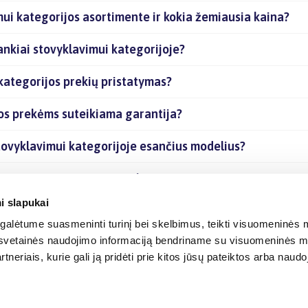
imui kategorijos asortimente ir kokia žemiausia kaina?
rankiai stovyklavimui kategorijoje?
 kategorijos prekių pristatymas?
ijos prekėms suteikiama garantija?
 stovyklavimui kategorijoje esančius modelius?
 kategorijoje esančias prekes internetu?
i slapukai
alėtume suasmeninti turinį bei skelbimus, teikti visuomeninės m
o, svetainės naudojimo informaciją bendriname su visuomeninės m
tneriais, kurie gali ją pridėti prie kitos jūsų pateiktos arba naud
© 2012-
2026
BIGBOX.LT