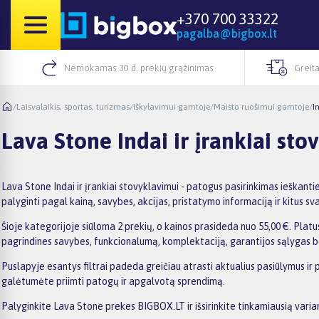
+370 700 33322
pagalba@bigbox.lt
Nemokamas 30 d. prekių grąžinimas
Greita
/
Laisvalaikis, sportas, turizmas
/
Iškylavimui gamtoje
/
Maisto ruošimui gamtoje
/
I
Lava Stone Indai ir įrankiai sto
Lava Stone Indai ir įrankiai stovyklavimui - patogus pasirinkimas ieškant
palyginti pagal kainą, savybes, akcijas, pristatymo informaciją ir kitus svar
Šioje kategorijoje siūloma 2 prekių, o kainos prasideda nuo 55,00 €. Platus
pagrindines savybes, funkcionalumą, komplektaciją, garantijos sąlygas b
Puslapyje esantys filtrai padeda greičiau atrasti aktualius pasiūlymus ir 
galėtumėte priimti patogų ir apgalvotą sprendimą.
Palyginkite Lava Stone prekes BIGBOX.LT ir išsirinkite tinkamiausią varia