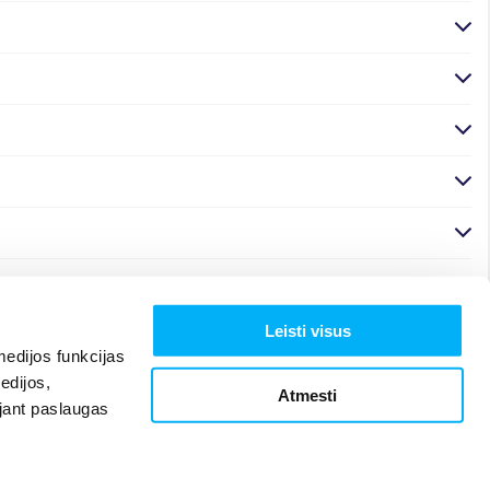
Leisti visus
edijos funkcijas
edijos,
Atmesti
ojant paslaugas