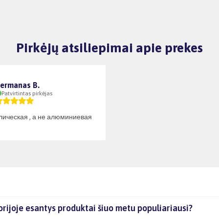
Pirkėjų atsiliepimai apie prekes
ermanas B.
Patvirtintas pirkėjas
лическая , а не алюминиевая
orijoje esantys produktai šiuo metu populiariausi?