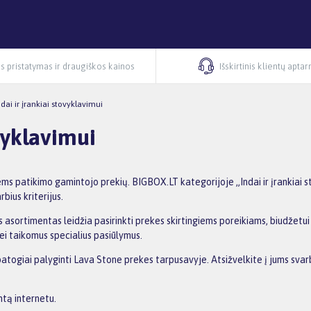
s pristatymas ir draugiškos kainos
Išskirtinis klientų apta
ndai ir įrankiai stovyklavimui
vyklavimui
iems patikimo gamintojo prekių. BIGBOX.LT kategorijoje „Indai ir įrankiai 
bius kriterijus.
 asortimentas leidžia pasirinkti prekes skirtingiems poreikiams, biudžetui i
ei taikomus specialius pasiūlymus.
patogiai palyginti Lava Stone prekes tarpusavyje. Atsižvelkite į jums svar
ntą internetu.