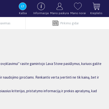
Kalba
Informacija
Mano paskyra
Mano norai
Krepšelis
rnavimas
Pirkimo gidai
stovyklavimui“ rasite gamintojo Lava Stone pasiūlymus, kuriuos galite
r naudojimo įpročiams. Renkantis verta įvertinti ne tik kainą, bet ir
biausius kriterijus, pristatymo informaciją ir prekės aprašymą, kad