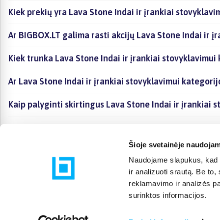
Kiek prekių yra Lava Stone Indai ir įrankiai stovyklav
Ar BIGBOX.LT galima rasti akcijų Lava Stone Indai ir į
Kiek trunka Lava Stone Indai ir įrankiai stovyklavimui
Ar Lava Stone Indai ir įrankiai stovyklavimui kategor
Kaip palyginti skirtingus Lava Stone Indai ir įrankiai
Kaip įsigyti Lava Stone Indai ir įrankiai stovyklavimui
Šioje svetainėje naudojam
Naudojame slapukus, kad g
ir analizuoti srautą. Be t
reklamavimo ir analizės par
surinktos informacijos.