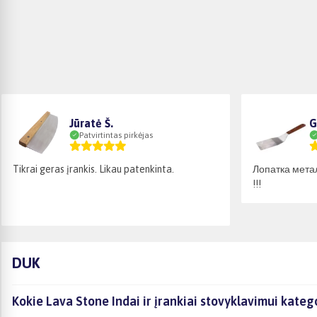
Jūratė Š.
G
Patvirtintas pirkėjas
Tikrai geras įrankis. Likau patenkinta.
Лопатка мета
!!!
DUK
Kokie Lava Stone Indai ir įrankiai stovyklavimui kateg