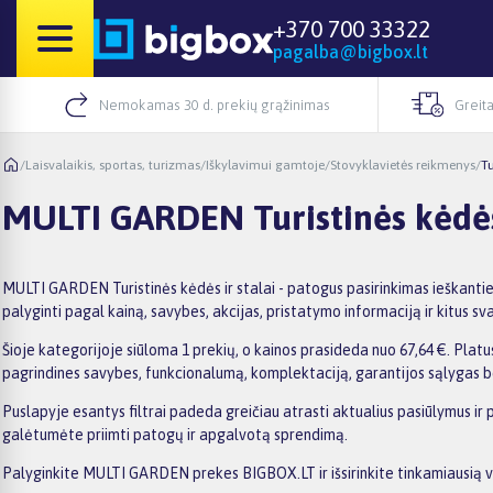
+370 700 33322
pagalba@bigbox.lt
Nemokamas 30 d. prekių grąžinimas
Greita
/
Laisvalaikis, sportas, turizmas
/
Iškylavimui gamtoje
/
Stovyklavietės reikmenys
/
Tu
MULTI GARDEN Turistinės kėdės 
MULTI GARDEN Turistinės kėdės ir stalai - patogus pasirinkimas ieškanti
palyginti pagal kainą, savybes, akcijas, pristatymo informaciją ir kitus svar
Šioje kategorijoje siūloma 1 prekių, o kainos prasideda nuo 67,64 €. Platus
pagrindines savybes, funkcionalumą, komplektaciją, garantijos sąlygas b
Puslapyje esantys filtrai padeda greičiau atrasti aktualius pasiūlymus ir
galėtumėte priimti patogų ir apgalvotą sprendimą.
Palyginkite MULTI GARDEN prekes BIGBOX.LT ir išsirinkite tinkamiausią v