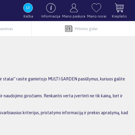
Kalba
Informacija
Mano paskyra
Mano norai
Krepšelis
rnavimas
Pirkimo gidai
ir stalai“ rasite gamintojo MULTI GARDEN pasiūlymus, kuriuos galite
r naudojimo įpročiams. Renkantis verta įvertinti ne tik kainą, bet ir
varbiausius kriterijus, pristatymo informaciją ir prekės aprašymą, kad