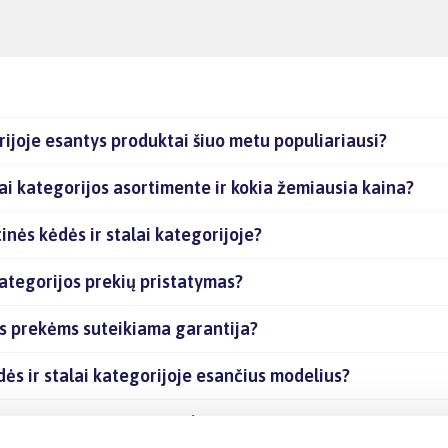
ijoje esantys produktai šiuo metu populiariausi?
ai kategorijos asortimente ir kokia žemiausia kaina?
nės kėdės ir stalai kategorijoje?
ategorijos prekių pristatymas?
os prekėms suteikiama garantija?
ės ir stalai kategorijoje esančius modelius?
kategorijoje esančias prekes internetu?