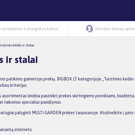
s pristatymas ir draugiškos kainos
Išskirtinis klientų apta
ristinės kėdės ir stalai
ir stalai
ems patikimo gamintojo prekių. BIGBOX.LT kategorijoje „Turistinės kėdės 
bius kriterijus.
 asortimentas leidžia pasirinkti prekes skirtingiems poreikiams, biudžetui i
ei taikomus specialius pasiūlymus.
 patogiai palyginti MULTI GARDEN prekes tarpusavyje. Atsižvelkite į jums s
ariantą internetu.