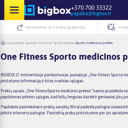
+370 700 33322
pagalba@bigbox.lt
Nemokamas 30 d. prekių grąžinimas
Greita
/
Laisvalaikis, sportas, turizmas
/
Sporto prekės
/
Sporto medicinos prekės
One Fitness Sporto medicinos 
BIGBOX.LT internetinėje parduotuvėje, puslapyje „One Fitness Sporto medi
pristatymo informaciją ir kitas svarbias sąlygas.
Prekių sąraše „One FitnessSporto medicinos prekės“ kainos prasideda nuo 7
papildomas pirkimo sąlygas, kad būtų lengviau išsirinkti geriausiai jūsų po
Papildomi pasirinkimai ir prekių savybių filtrai padeda patogiai susiauri
pirkite internetu patogiai. Pasirinktą prekę pristatysime per jos aprašy