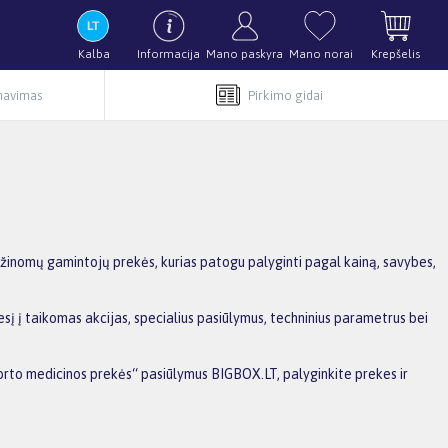
Kalba
Informacija
Mano paskyra
Mano norai
Krepšelis
rnavimas
Pirkimo gidai
 žinomų gamintojų prekės, kurias patogu palyginti pagal kainą, savybes,
sį į taikomas akcijas, specialius pasiūlymus, techninius parametrus bei
Sporto medicinos prekės“ pasiūlymus BIGBOX.LT, palyginkite prekes ir