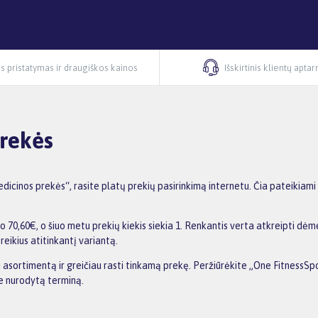
s pristatymas ir draugiškos kainos
Išskirtinis klientų apta
prekės
cinos prekės“, rasite platų prekių pasirinkimą internetu. Čia pateikiami
0,60€, o šiuo metu prekių kiekis siekia 1. Renkantis verta atkreipti dėme
reikius atitinkantį variantą.
nti asortimentą ir greičiau rasti tinkamą prekę. Peržiūrėkite „One Fitness
me nurodytą terminą.