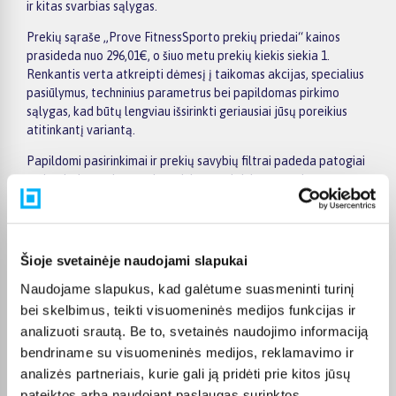
ir kitas svarbias sąlygas.
Prekių sąraše „Prove FitnessSporto prekių priedai“ kainos
prasideda nuo 296,01€, o šiuo metu prekių kiekis siekia 1.
Renkantis verta atkreipti dėmesį į taikomas akcijas, specialius
pasiūlymus, techninius parametrus bei papildomas pirkimo
sąlygas, kad būtų lengviau išsirinkti geriausiai jūsų poreikius
atitinkantį variantą.
Papildomi pasirinkimai ir prekių savybių filtrai padeda patogiai
susiaurinti asortimentą ir greičiau rasti tinkamą prekę.
Peržiūrėkite „Prove FitnessSporto prekių priedai“ pasiūlymus
BIGBOX.LT, palyginkite prekes ir pirkite internetu patogiai.
Pasirinktą prekę pristatysime per jos aprašyme nurodytą
terminą.
Šioje svetainėje naudojami slapukai
Naudojame slapukus, kad galėtume suasmeninti turinį
bei skelbimus, teikti visuomeninės medijos funkcijas ir
analizuoti srautą. Be to, svetainės naudojimo informaciją
Pirkėjų atsiliepimai apie prekes
bendriname su visuomeninės medijos, reklamavimo ir
analizės partneriais, kurie gali ją pridėti prie kitos jūsų
pateiktos arba naudojant paslaugas surinktos