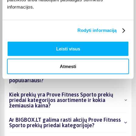
Vygantas G.
informacijos.
Patvirtintas pirkėjas
Geras, tvirtas - kokybiškas suoliukas.
Rodyti informaciją
Leisti visus
DUK
Atmesti
Kokie Prove Fitness Sporto prekių priedai
kategorijoje esantys produktai šiuo metu
populiariausi?
Kiek prekių yra Prove Fitness Sporto prekių
priedai kategorijos asortimente ir kokia
žemiausia kaina?
Ar BIGBOX.LT galima rasti akcijų Prove Fitness
Sporto prekių priedai kategorijoje?