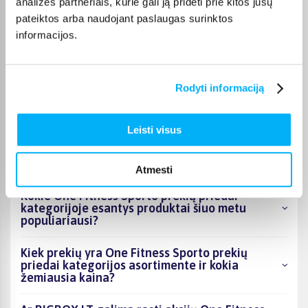
analizės partneriais, kurie gali ją pridėti prie kitos jūsų
Pirkėjų atsiliepimai apie prekes
pateiktos arba naudojant paslaugas surinktos
informacijos.
Vygantas G.
Patvirtintas pirkėjas
Geras, tvirtas - kokybiškas suoliukas.
Rodyti informaciją
Leisti visus
DUK
Atmesti
Kokie One Fitness Sporto prekių priedai
kategorijoje esantys produktai šiuo metu
populiariausi?
Kiek prekių yra One Fitness Sporto prekių
priedai kategorijos asortimente ir kokia
žemiausia kaina?