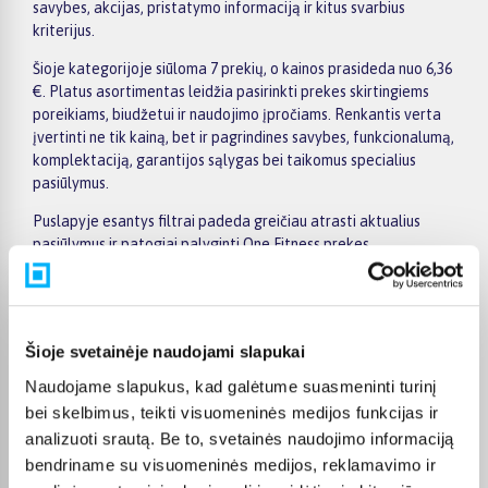
savybes, akcijas, pristatymo informaciją ir kitus svarbius
kriterijus.
Šioje kategorijoje siūloma 7 prekių, o kainos prasideda nuo 6,36
€. Platus asortimentas leidžia pasirinkti prekes skirtingiems
poreikiams, biudžetui ir naudojimo įpročiams. Renkantis verta
įvertinti ne tik kainą, bet ir pagrindines savybes, funkcionalumą,
komplektaciją, garantijos sąlygas bei taikomus specialius
pasiūlymus.
Puslapyje esantys filtrai padeda greičiau atrasti aktualius
pasiūlymus ir patogiai palyginti One Fitness prekes
tarpusavyje. Atsižvelkite į jums svarbiausius kriterijus,
pristatymo informaciją ir prekės aprašymą, kad galėtumėte
priimti patogų ir apgalvotą sprendimą.
Palyginkite One Fitness prekes BIGBOX.LT ir išsirinkite
Šioje svetainėje naudojami slapukai
tinkamiausią variantą internetu.
Naudojame slapukus, kad galėtume suasmeninti turinį
bei skelbimus, teikti visuomeninės medijos funkcijas ir
analizuoti srautą. Be to, svetainės naudojimo informaciją
bendriname su visuomeninės medijos, reklamavimo ir