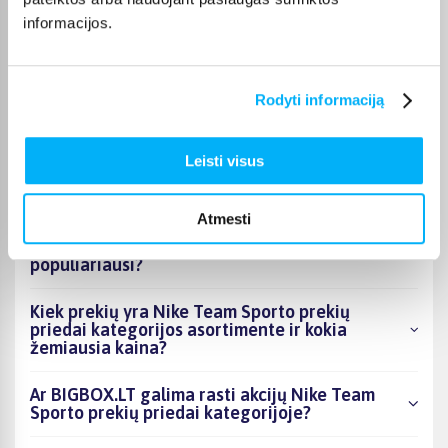
Vygantas G.
informacijos.
Patvirtintas pirkėjas
Geras, tvirtas - kokybiškas suoliukas.
Rodyti informaciją
Leisti visus
DUK
Atmesti
Kokie Nike Team Sporto prekių priedai
kategorijoje esantys produktai šiuo metu
populiariausi?
Kiek prekių yra Nike Team Sporto prekių
priedai kategorijos asortimente ir kokia
žemiausia kaina?
Ar BIGBOX.LT galima rasti akcijų Nike Team
Sporto prekių priedai kategorijoje?