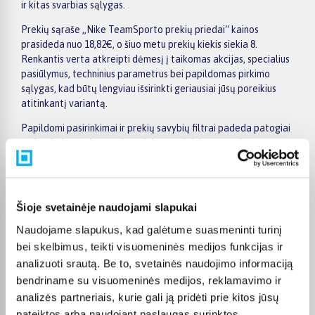
ir kitas svarbias sąlygas.
Prekių sąraše „Nike TeamSporto prekių priedai“ kainos
prasideda nuo 18,82€, o šiuo metu prekių kiekis siekia 8.
Renkantis verta atkreipti dėmesį į taikomas akcijas, specialius
pasiūlymus, techninius parametrus bei papildomas pirkimo
sąlygas, kad būtų lengviau išsirinkti geriausiai jūsų poreikius
atitinkantį variantą.
Papildomi pasirinkimai ir prekių savybių filtrai padeda patogiai
susiaurinti asortimentą ir greičiau rasti tinkamą prekę.
Peržiūrėkite „Nike TeamSporto prekių priedai“ pasiūlymus
BIGBOX.LT, palyginkite prekes ir pirkite internetu patogiai.
Pasirinktą prekę pristatysime per jos aprašyme nurodytą
terminą.
Šioje svetainėje naudojami slapukai
Naudojame slapukus, kad galėtume suasmeninti turinį
bei skelbimus, teikti visuomeninės medijos funkcijas ir
analizuoti srautą. Be to, svetainės naudojimo informaciją
Pirkėjų atsiliepimai apie prekes
bendriname su visuomeninės medijos, reklamavimo ir
analizės partneriais, kurie gali ją pridėti prie kitos jūsų
pateiktos arba naudojant paslaugas surinktos