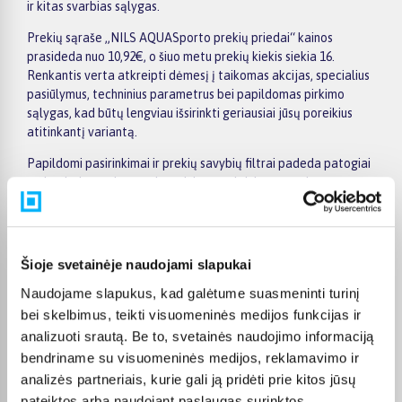
ir kitas svarbias sąlygas.
Prekių sąraše „NILS AQUASporto prekių priedai“ kainos
prasideda nuo 10,92€, o šiuo metu prekių kiekis siekia 16.
Renkantis verta atkreipti dėmesį į taikomas akcijas, specialius
pasiūlymus, techninius parametrus bei papildomas pirkimo
sąlygas, kad būtų lengviau išsirinkti geriausiai jūsų poreikius
atitinkantį variantą.
Papildomi pasirinkimai ir prekių savybių filtrai padeda patogiai
susiaurinti asortimentą ir greičiau rasti tinkamą prekę.
Peržiūrėkite „NILS AQUASporto prekių priedai“ pasiūlymus
BIGBOX.LT, palyginkite prekes ir pirkite internetu patogiai.
Pasirinktą prekę pristatysime per jos aprašyme nurodytą
terminą.
Šioje svetainėje naudojami slapukai
Naudojame slapukus, kad galėtume suasmeninti turinį
bei skelbimus, teikti visuomeninės medijos funkcijas ir
analizuoti srautą. Be to, svetainės naudojimo informaciją
Pirkėjų atsiliepimai apie prekes
bendriname su visuomeninės medijos, reklamavimo ir
analizės partneriais, kurie gali ją pridėti prie kitos jūsų
pateiktos arba naudojant paslaugas surinktos