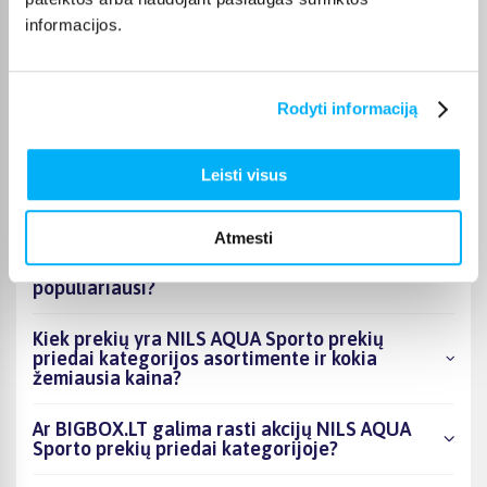
Vygantas G.
informacijos.
Patvirtintas pirkėjas
Geras, tvirtas - kokybiškas suoliukas.
Rodyti informaciją
Leisti visus
DUK
Atmesti
Kokie NILS AQUA Sporto prekių priedai
kategorijoje esantys produktai šiuo metu
populiariausi?
Kiek prekių yra NILS AQUA Sporto prekių
priedai kategorijos asortimente ir kokia
žemiausia kaina?
Ar BIGBOX.LT galima rasti akcijų NILS AQUA
Sporto prekių priedai kategorijoje?