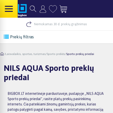
Nemokamas 30 d. prekių grąžinimas
Prekių filtras
/
Laisvalaikis, sportas, turizmas
/
Sporto prekės
/
Sporto prekių priedai
NILS AQUA Sporto prekių
priedai
BIGBOX.LT internetinėje parduotuvėje, puslapyje „NILS AQUA
Sporto prekių priedai“, rasite platų prekių pasirinkimą
internetu. Čia pateikiami žinomų gamintojų prekės, kurias
patogu palyginti pagal kainą, savybes, pristatymo informaciją