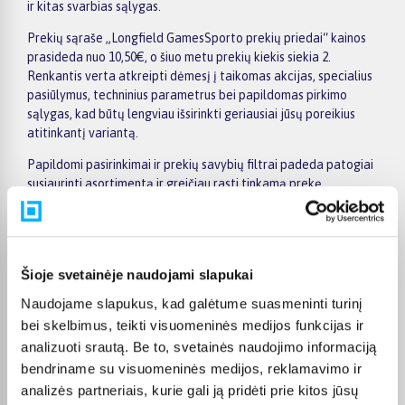
ir kitas svarbias sąlygas.
Prekių sąraše „Longfield GamesSporto prekių priedai“ kainos
prasideda nuo 10,50€, o šiuo metu prekių kiekis siekia 2.
Renkantis verta atkreipti dėmesį į taikomas akcijas, specialius
pasiūlymus, techninius parametrus bei papildomas pirkimo
sąlygas, kad būtų lengviau išsirinkti geriausiai jūsų poreikius
atitinkantį variantą.
Papildomi pasirinkimai ir prekių savybių filtrai padeda patogiai
susiaurinti asortimentą ir greičiau rasti tinkamą prekę.
Peržiūrėkite „Longfield GamesSporto prekių priedai“
pasiūlymus BIGBOX.LT, palyginkite prekes ir pirkite internetu
patogiai. Pasirinktą prekę pristatysime per jos aprašyme
nurodytą terminą.
Šioje svetainėje naudojami slapukai
Naudojame slapukus, kad galėtume suasmeninti turinį
bei skelbimus, teikti visuomeninės medijos funkcijas ir
analizuoti srautą. Be to, svetainės naudojimo informaciją
Pirkėjų atsiliepimai apie prekes
bendriname su visuomeninės medijos, reklamavimo ir
analizės partneriais, kurie gali ją pridėti prie kitos jūsų