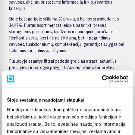
savybes, akcijas, pristatymo informaciją ir kitus svarbius
kriterijus.
Šioje kategorijoje siūloma 26 prekių, o kainos prasideda nuo
14,47 €. Platus asortimentas leidžia pasirinkti prekes
skirtingiems poreikiams, biudžetui ir naudojimo įpročiams.
Renkantis verta įvertinti ne tik kainą, bet ir pagrindines
savybes, funkcionalumą, komplektaciją, garantijos sąlygas bei
taikomus specialius pasiūlymus.
Puslapyje esantys filtrai padeda greičiau atrasti aktualius
pasiūlymus ir patogiai palyginti Adidas Teamwear prekes
tarpusavyje. Atsižvelkite į jums svarbiausius kriterijus,
pristatymo informaciją ir prekės aprašymą, kad galėtumėte
priimti patogų ir apgalvotą sprendimą.
Palyginkite Adidas Teamwear prekes BIGBOX.LT ir išsirinkite
Šioje svetainėje naudojami slapukai
tinkamiausią variantą internetu.
Naudojame slapukus, kad galėtume suasmeninti turinį
bei skelbimus, teikti visuomeninės medijos funkcijas ir
analizuoti srautą. Be to, svetainės naudojimo informaciją
bendriname su visuomeninės medijos, reklamavimo ir