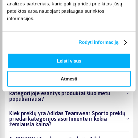
Pirkėjų atsiliepimai apie prekes
analizės partneriais, kurie gali ją pridėti prie kitos jūsų
pateiktos arba naudojant paslaugas surinktos
informacijos.
Vygantas G.
Patvirtintas pirkėjas
Geras, tvirtas - kokybiškas suoliukas.
Rodyti informaciją
Leisti visus
DUK
Atmesti
Kokie Adidas Teamwear Sporto prekių priedai
kategorijoje esantys produktai šiuo metu
populiariausi?
Kiek prekių yra Adidas Teamwear Sporto prekių
priedai kategorijos asortimente ir kokia
žemiausia kaina?