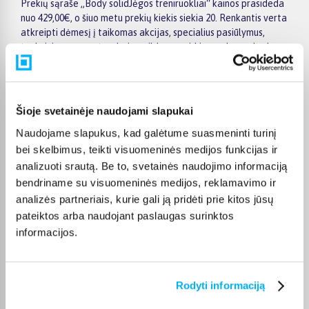
Prekių sąraše „Body solidJėgos treniruokliai“ kainos prasideda
nuo 429,00€, o šiuo metu prekių kiekis siekia 20. Renkantis verta
atkreipti dėmesį į taikomas akcijas, specialius pasiūlymus,
techninius parametrus bei papildomas pirkimo sąlygas, kad
būtų lengviau išsirinkti geriausiai jūsų poreikius atitinkantį
variantą.
Papildomi pasirinkimai ir prekių savybių filtrai padeda patogiai
Šioje svetainėje naudojami slapukai
susiaurinti asortimentą ir greičiau rasti tinkamą prekę.
Peržiūrėkite „Body solidJėgos treniruokliai“ pasiūlymus
Naudojame slapukus, kad galėtume suasmeninti turinį
BIGBOX.LT, palyginkite prekes ir pirkite internetu patogiai.
bei skelbimus, teikti visuomeninės medijos funkcijas ir
Pasirinktą prekę pristatysime per jos aprašyme nurodytą
analizuoti srautą. Be to, svetainės naudojimo informaciją
terminą.
bendriname su visuomeninės medijos, reklamavimo ir
analizės partneriais, kurie gali ją pridėti prie kitos jūsų
pateiktos arba naudojant paslaugas surinktos
informacijos.
DUK
Kokie Body solid Jėgos treniruokliai
Rodyti informaciją
kategorijoje esantys produktai šiuo metu
populiariausi?