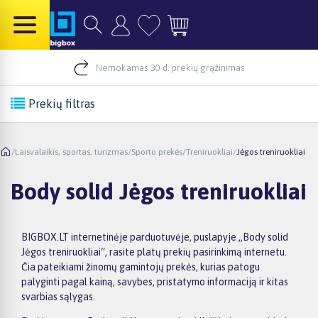
Nemokamas 30 d. prekių grąžinimas
Prekių filtras
/
Laisvalaikis, sportas, turizmas
/
Sporto prekės
/
Treniruokliai
/
Jėgos treniruokliai
Body solid Jėgos treniruokliai
BIGBOX.LT internetinėje parduotuvėje, puslapyje „Body solid
Jėgos treniruokliai“, rasite platų prekių pasirinkimą internetu.
Čia pateikiami žinomų gamintojų prekės, kurias patogu
palyginti pagal kainą, savybes, pristatymo informaciją ir kitas
svarbias sąlygas.