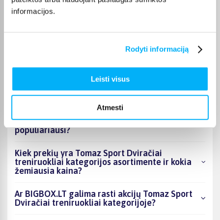
Galina B.
informacijos.
Patvirtintas pirkėjas
Ok
Rodyti informaciją
Leisti visus
DUK
Atmesti
Kokie Tomaz Sport Dviračiai treniruokliai
kategorijoje esantys produktai šiuo metu
populiariausi?
Kiek prekių yra Tomaz Sport Dviračiai
treniruokliai kategorijos asortimente ir kokia
žemiausia kaina?
Ar BIGBOX.LT galima rasti akcijų Tomaz Sport
Dviračiai treniruokliai kategorijoje?