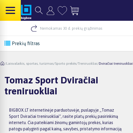
Nemokamas 30 d. prekių grąžinimas
Prekių filtras
/
Laisvalaikis, sportas, turizmas
/
Sporto prekės
/
Treniruokliai
/
Dviračiai treniruokliai
Tomaz Sport Dviračiai
treniruokliai
BIGBOX.LT internetinėje parduotuvėje, puslapyje „Tomaz
Sport Dviračiai treniruokliai“, rasite platų prekių pasirinkimą
internetu. Čia pateikiami žinomų gamintojų prekės, kurias
patogu palyginti pagal kainą, savybes, pristatymo informaciją