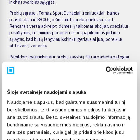
ir kitas svarbias sąlygas.
Prekių sąraše „Tomaz SportDviračiai treniruokliai“ kainos
prasideda nuo 89,00€, o šiuo metu prekių kiekis siekia 1.
Renkantis verta atkreipti dėmesį į taikomas akcijas, specialius
pasiūlymus, techninius parametrus bei papildomas pirkimo
sąlygas, kad būtų lengviau išsirinkti geriausiai jūsų poreikius
atitinkantį variantą.
Papildomi pasirinkimai ir prekių savybių filtrai padeda patogiai
susiaurinti asortimentą ir greičiau rasti tinkamą prekę.
Peržiūrėkite „Tomaz SportDviračiai treniruokliai“ pasiūlymus
BIGBOX.LT, palyginkite prekes ir pirkite internetu patogiai.
Pasirinktą prekę pristatysime per jos aprašyme nurodytą
terminą.
Šioje svetainėje naudojami slapukai
Naudojame slapukus, kad galėtume suasmeninti turinį
bei skelbimus, teikti visuomeninės medijos funkcijas ir
analizuoti srautą. Be to, svetainės naudojimo informaciją
Pirkėjų atsiliepimai apie prekes
bendriname su visuomeninės medijos, reklamavimo ir
analizės partneriais, kurie gali ją pridėti prie kitos jūsų
pateiktos arba naudojant paslaugas surinktos