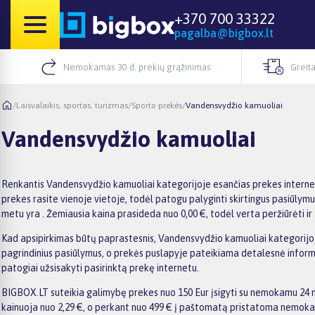
+370 700 33322
pagalba@bigbox.lt
Nemokamas 30 d. prekių grąžinimas
Greita
/
Laisvalaikis, sportas, turizmas
/
Sporto prekės
/
Vandensvydžio kamuoliai
Vandensvydžio kamuoliai
Renkantis Vandensvydžio kamuoliai kategorijoje esančias prekes interne
prekes rasite vienoje vietoje, todėl patogu palyginti skirtingus pasiūlymus 
metu yra . Žemiausia kaina prasideda nuo 0,00 €, todėl verta peržiūrėti ir
Kad apsipirkimas būtų paprastesnis, Vandensvydžio kamuoliai kategorijoje g
pagrindinius pasiūlymus, o prekės puslapyje pateikiama detalesnė informaci
patogiai užsisakyti pasirinktą prekę internetu.
BIGBOX.LT suteikia galimybę prekes nuo 150 Eur įsigyti su nemokamu 24 mė
kainuoja nuo 2,29 €, o perkant nuo 499 € į paštomatą pristatoma nemokama