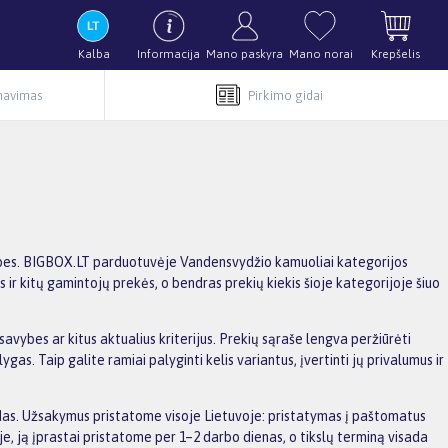
Kalba
Informacija
Mano paskyra
Mano norai
Krepšelis
rnavimas
Pirkimo gidai
mybes. BIGBOX.LT parduotuvėje Vandensvydžio kamuoliai kategorijos
os ir kitų gamintojų prekės, o bendras prekių kiekis šioje kategorijoje šiuo
avybes ar kitus aktualius kriterijus. Prekių sąraše lengva peržiūrėti
s. Taip galite ramiai palyginti kelis variantus, įvertinti jų privalumus ir
aidas. Užsakymus pristatome visoje Lietuvoje: pristatymas į paštomatus
, ją įprastai pristatome per 1–2 darbo dienas, o tikslų terminą visada