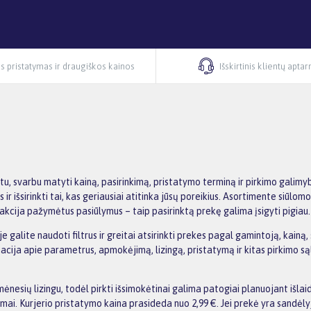
s pristatymas ir draugiškos kainos
Išskirtinis klientų apta
tu, svarbu matyti kainą, pasirinkimą, pristatymo terminą ir pirkimo gali
ir išsirinkti tai, kas geriausiai atitinka jūsų poreikius. Asortimente siūlom
 akcija pažymėtus pasiūlymus – taip pasirinktą prekę galima įsigyti pigiau.
alite naudoti filtrus ir greitai atsirinkti prekes pagal gamintoją, kainą, s
ja apie parametrus, apmokėjimą, lizingą, pristatymą ir kitas pirkimo sąlyga
nesių lizingu, todėl pirkti išsimokėtinai galima patogiai planuojant išl
i. Kurjerio pristatymo kaina prasideda nuo 2,99 €. Jei prekė yra sandėlyje