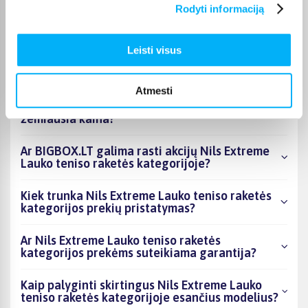
Rodyti informaciją
Kokie Nils Extreme Lauko teniso raketės
kategorijoje esantys produktai šiuo metu
Leisti visus
populiariausi?
Atmesti
Kiek prekių yra Nils Extreme Lauko teniso
raketės kategorijos asortimente ir kokia
žemiausia kaina?
Ar BIGBOX.LT galima rasti akcijų Nils Extreme
Lauko teniso raketės kategorijoje?
Kiek trunka Nils Extreme Lauko teniso raketės
kategorijos prekių pristatymas?
Ar Nils Extreme Lauko teniso raketės
kategorijos prekėms suteikiama garantija?
Kaip palyginti skirtingus Nils Extreme Lauko
teniso raketės kategorijoje esančius modelius?