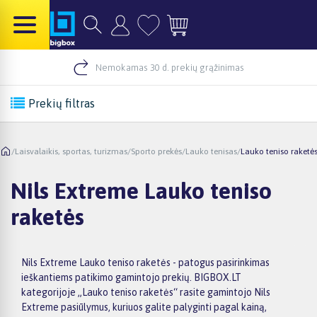
Nemokamas 30 d. prekių grąžinimas
Prekių filtras
/
Laisvalaikis, sportas, turizmas
/
Sporto prekės
/
Lauko tenisas
/
Lauko teniso raketė
Nils Extreme Lauko teniso
raketės
Nils Extreme Lauko teniso raketės - patogus pasirinkimas
ieškantiems patikimo gamintojo prekių. BIGBOX.LT
kategorijoje „Lauko teniso raketės“ rasite gamintojo Nils
Extreme pasiūlymus, kuriuos galite palyginti pagal kainą,