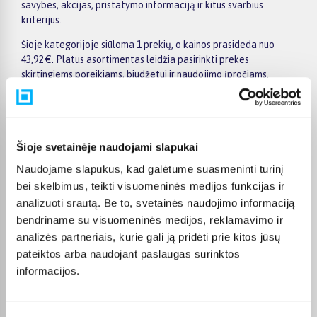
savybes, akcijas, pristatymo informaciją ir kitus svarbius
kriterijus.
Šioje kategorijoje siūloma 1 prekių, o kainos prasideda nuo
43,92 €. Platus asortimentas leidžia pasirinkti prekes
skirtingiems poreikiams, biudžetui ir naudojimo įpročiams.
Renkantis verta įvertinti ne tik kainą, bet ir pagrindines
savybes, funkcionalumą, komplektaciją, garantijos sąlygas bei
taikomus specialius pasiūlymus.
Puslapyje esantys filtrai padeda greičiau atrasti aktualius
Šioje svetainėje naudojami slapukai
pasiūlymus ir patogiai palyginti Nils Extreme prekes
Naudojame slapukus, kad galėtume suasmeninti turinį
tarpusavyje. Atsižvelkite į jums svarbiausius kriterijus,
bei skelbimus, teikti visuomeninės medijos funkcijas ir
pristatymo informaciją ir prekės aprašymą, kad galėtumėte
analizuoti srautą. Be to, svetainės naudojimo informaciją
priimti patogų ir apgalvotą sprendimą.
bendriname su visuomeninės medijos, reklamavimo ir
Palyginkite Nils Extreme prekes BIGBOX.LT ir išsirinkite
analizės partneriais, kurie gali ją pridėti prie kitos jūsų
tinkamiausią variantą internetu.
pateiktos arba naudojant paslaugas surinktos
informacijos.
DUK