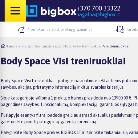
+370 700 33322
pagalba@bigbox.lt
Nemokamas 30 d. prekių grąžinimas
Greita
/
Laisvalaikis, sportas, turizmas
/
Sporto prekės
/
Treniruokliai
/
Visi treniruokliai
Body Space Visi treniruokliai
Body Space Visi treniruokliai - patogus pasirinkimas ieškantiems patikimo
savybes, akcijas, pristatymo informaciją ir kitus svarbius kriterijus.
Šioje kategorijoje siūloma 1 prekių, o kainos prasideda nuo 13900,00 €. Pla
pagrindines savybes, funkcionalumą, komplektaciją, garantijos sąlygas b
Puslapyje esantys filtrai padeda greičiau atrasti aktualius pasiūlymus ir
galėtumėte priimti patogų ir apgalvotą sprendimą.
Palyginkite Body Space prekes BIGBOX.LT ir išsirinkite tinkamiausią varia