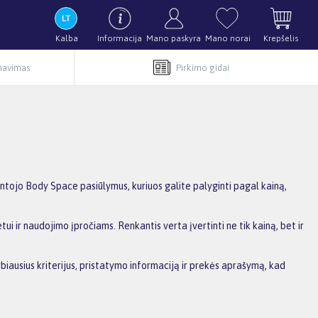
Kalba
Informacija
Mano paskyra
Mano norai
Krepšelis
rnavimas
Pirkimo gidai
intojo Body Space pasiūlymus, kuriuos galite palyginti pagal kainą,
ui ir naudojimo įpročiams. Renkantis verta įvertinti ne tik kainą, bet ir
biausius kriterijus, pristatymo informaciją ir prekės aprašymą, kad