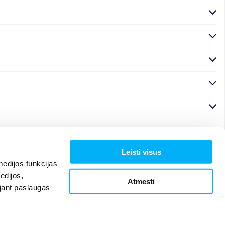
Leisti visus
edijos funkcijas
edijos,
Atmesti
ojant paslaugas