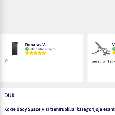
Donatas V.
V
Patvirtintas pirkėjas
👌
Geras, tvirtas 
DUK
Kokie Body Space Visi treniruokliai kategorijoje esan