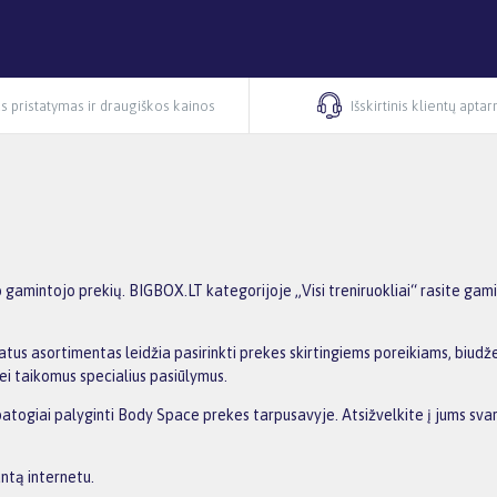
s pristatymas ir draugiškos kainos
Išskirtinis klientų apta
 gamintojo prekių. BIGBOX.LT kategorijoje „Visi treniruokliai“ rasite gam
tus asortimentas leidžia pasirinkti prekes skirtingiems poreikiams, biudžet
ei taikomus specialius pasiūlymus.
 patogiai palyginti Body Space prekes tarpusavyje. Atsižvelkite į jums svar
ntą internetu.