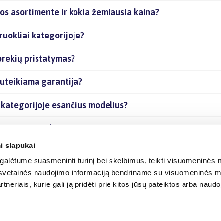
jos asortimente ir kokia žemiausia kaina?
ruokliai kategorijoje?
 prekių pristatymas?
suteikiama garantija?
i kategorijoje esančius modelius?
e esančias prekes internetu?
i slapukai
alėtume suasmeninti turinį bei skelbimus, teikti visuomeninės m
o, svetainės naudojimo informaciją bendriname su visuomeninės m
tneriais, kurie gali ją pridėti prie kitos jūsų pateiktos arba naud
© 2012-
2026
BIGBOX.LT