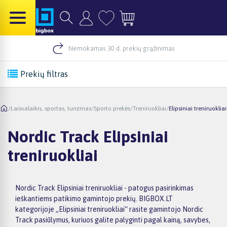
Nemokamas 30 d. prekių grąžinimas
Prekių filtras
/
Laisvalaikis, sportas, turizmas
/
Sporto prekės
/
Treniruokliai
/
Elipsiniai treniruokliai
Nordic Track Elipsiniai
treniruokliai
Nordic Track Elipsiniai treniruokliai - patogus pasirinkimas
ieškantiems patikimo gamintojo prekių. BIGBOX.LT
kategorijoje „Elipsiniai treniruokliai“ rasite gamintojo Nordic
Track pasiūlymus, kuriuos galite palyginti pagal kainą, savybes,