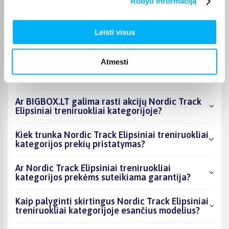
Rodyti informaciją
Kokie Nordic Track Elipsiniai treniruokliai
kategorijoje esantys produktai šiuo metu
Leisti visus
populiariausi?
Kiek prekių yra Nordic Track Elipsiniai
Atmesti
treniruokliai kategorijos asortimente ir kokia
žemiausia kaina?
Ar BIGBOX.LT galima rasti akcijų Nordic Track
Elipsiniai treniruokliai kategorijoje?
Kiek trunka Nordic Track Elipsiniai treniruokliai
kategorijos prekių pristatymas?
Ar Nordic Track Elipsiniai treniruokliai
kategorijos prekėms suteikiama garantija?
Kaip palyginti skirtingus Nordic Track Elipsiniai
treniruokliai kategorijoje esančius modelius?