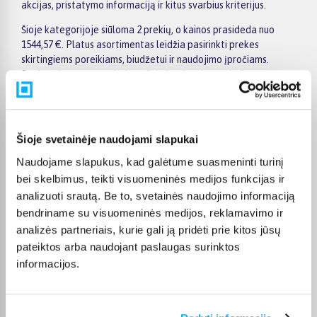
akcijas, pristatymo informaciją ir kitus svarbius kriterijus.
Šioje kategorijoje siūloma 2 prekių, o kainos prasideda nuo
1544,57 €. Platus asortimentas leidžia pasirinkti prekes
skirtingiems poreikiams, biudžetui ir naudojimo įpročiams.
Renkantis verta įvertinti ne tik kainą, bet ir pagrindines
savybes, funkcionalumą, komplektaciją, garantijos sąlygas bei
taikomus specialius pasiūlymus.
Puslapyje esantys filtrai padeda greičiau atrasti aktualius
Šioje svetainėje naudojami slapukai
pasiūlymus ir patogiai palyginti Nordic Track prekes
tarpusavyje. Atsižvelkite į jums svarbiausius kriterijus,
Naudojame slapukus, kad galėtume suasmeninti turinį
pristatymo informaciją ir prekės aprašymą, kad galėtumėte
bei skelbimus, teikti visuomeninės medijos funkcijas ir
priimti patogų ir apgalvotą sprendimą.
analizuoti srautą. Be to, svetainės naudojimo informaciją
bendriname su visuomeninės medijos, reklamavimo ir
Palyginkite Nordic Track prekes BIGBOX.LT ir išsirinkite
tinkamiausią variantą internetu.
analizės partneriais, kurie gali ją pridėti prie kitos jūsų
pateiktos arba naudojant paslaugas surinktos
informacijos.
DUK